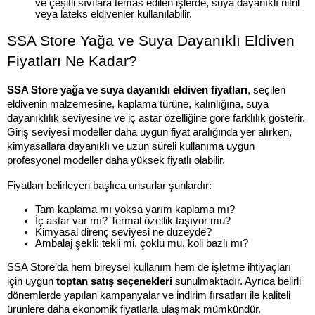
ve çeşitli sıvılara temas edilen işlerde, suya dayanıklı nitril 
veya lateks eldivenler kullanılabilir.
SSA Store Yağa ve Suya Dayanıklı Eldiven 
Fiyatları Ne Kadar?
SSA Store yağa ve suya dayanıklı eldiven fiyatları
, seçilen 
eldivenin malzemesine, kaplama türüne, kalınlığına, suya 
dayanıklılık seviyesine ve iç astar özelliğine göre farklılık gösterir. 
Giriş seviyesi modeller daha uygun fiyat aralığında yer alırken, 
kimyasallara dayanıklı ve uzun süreli kullanıma uygun 
profesyonel modeller daha yüksek fiyatlı olabilir.
Fiyatları belirleyen başlıca unsurlar şunlardır:
Tam kaplama mı yoksa yarım kaplama mı?
İç astar var mı? Termal özellik taşıyor mu?
Kimyasal direnç seviyesi ne düzeyde?
Ambalaj şekli: tekli mi, çoklu mu, koli bazlı mı?
SSA Store’da hem bireysel kullanım hem de işletme ihtiyaçları 
için uygun 
toptan satış seçenekleri
 sunulmaktadır. Ayrıca belirli 
dönemlerde yapılan kampanyalar ve indirim fırsatları ile kaliteli 
ürünlere daha ekonomik fiyatlarla ulaşmak mümkündür.