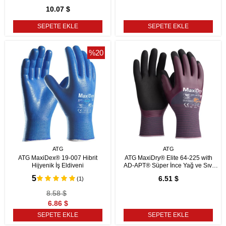
10.07 $
SEPETE EKLE
SEPETE EKLE
%20
ATG
ATG
ATG MaxiDex® 19-007 Hibrit
ATG MaxiDry® Elite 64-225 with
Hijyenik İş Eldiveni
AD-APT® Süper İnce Yağ ve Sıvı
Geçirmez İş Eldiveni
5
6.51 $
(1)
8.58 $
6.86 $
SEPETE EKLE
SEPETE EKLE