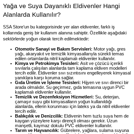
Yağa ve Suya Dayanıklı Eldivenler Hangi 
Alanlarda Kullanılır?
SSA Store’un bu kategorisinde yer alan eldivenler, farklı iş 
kollarında geniş bir kullanım alanına sahiptir. Özellikle aşağıdaki 
sektörlerde yoğun olarak tercih edilmektedir:
Otomotiv Sanayi ve Bakım Servisleri: 
Motor yağı, gres 
yağı, akaryakıt ve temizlik kimyasallarıyla sürekli temas 
edilen ortamlarda nitril kaplamalı eldivenler kullanılır.
Kimya ve Petrokimya Tesisleri: 
Asit ve çözücü içerikli 
sıvılarla çalışılan alanlarda tam kaplama eldiven modelleri 
tercih edilir. Eldivenler sıvı sızıntısını engelleyerek kimyasal 
yanıklara karşı koruma sağlar.
Gıda Üretim ve İşleme Tesisleri: 
Hijyen ve sıvı direnci bir 
arada olmalıdır. Su geçirmez, gıda temasına uygun PVC 
kaplamalı eldivenler kullanılır.
Temizlik ve Dezenfeksiyon Hizmetleri: 
Su, deterjan, 
çamaşır suyu gibi kimyasalların yoğun kullanıldığı 
alanlarda, ellerin korunması için lateks ya da nitril eldivenler 
tercih edilir.
Balıkçılık ve Denizcilik: 
Eldivenin hem tuzlu suya hem de 
kaygan yüzeylere karşı dirençli olması gerekir. Uzun 
manşetli, kaymaz dokulu PVC eldivenler kullanılır.
Tarım ve Hayvancılık: 
Gübrelere, yağlara, sulama suyuna 