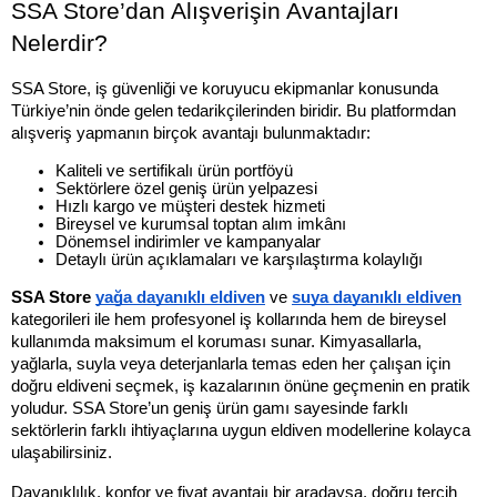
SSA Store’dan Alışverişin Avantajları 
Nelerdir?
SSA Store, iş güvenliği ve koruyucu ekipmanlar konusunda 
Türkiye’nin önde gelen tedarikçilerinden biridir. Bu platformdan 
alışveriş yapmanın birçok avantajı bulunmaktadır:
Kaliteli ve sertifikalı ürün portföyü
Sektörlere özel geniş ürün yelpazesi
Hızlı kargo ve müşteri destek hizmeti
Bireysel ve kurumsal toptan alım imkânı
Dönemsel indirimler ve kampanyalar
Detaylı ürün açıklamaları ve karşılaştırma kolaylığı
SSA Store
yağa dayanıklı eldiven
 ve 
suya dayanıklı eldiven
kategorileri ile hem profesyonel iş kollarında hem de bireysel 
kullanımda maksimum el koruması sunar. Kimyasallarla, 
yağlarla, suyla veya deterjanlarla temas eden her çalışan için 
doğru eldiveni seçmek, iş kazalarının önüne geçmenin en pratik 
yoludur. SSA Store’un geniş ürün gamı sayesinde farklı 
sektörlerin farklı ihtiyaçlarına uygun eldiven modellerine kolayca 
ulaşabilirsiniz.
Dayanıklılık, konfor ve fiyat avantajı bir aradaysa, doğru tercih 