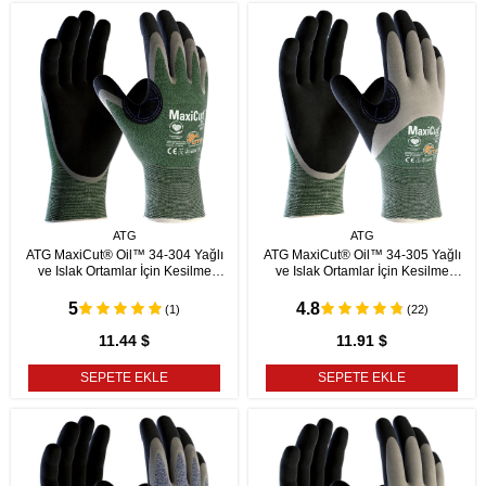
ATG
ATG
ATG MaxiCut® Oil™ 34-304 Yağlı
ATG MaxiCut® Oil™ 34-305 Yağlı
ve Islak Ortamlar İçin Kesilme
ve Islak Ortamlar İçin Kesilme
Dirençli İş Eldiveni
Dirençli İş Eldiveni
5
4.8
(1)
(22)
11.44 $
11.91 $
SEPETE EKLE
SEPETE EKLE