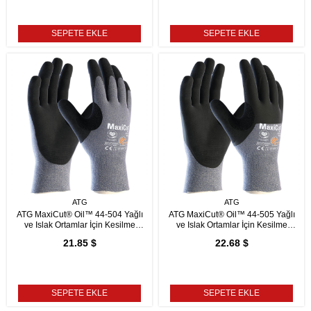
SEPETE EKLE
SEPETE EKLE
ATG
ATG
ATG MaxiCut® Oil™ 44-504 Yağlı
ATG MaxiCut® Oil™ 44-505 Yağlı
ve Islak Ortamlar İçin Kesilme
ve Islak Ortamlar İçin Kesilme
Dirençli İş Eldiveni
Dirençli İş Eldiveni
21.85 $
22.68 $
SEPETE EKLE
SEPETE EKLE