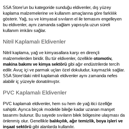
SSA Store’un bu kategoride sunduğu eldivenler, dış yüzey 
kaplama malzemelerine ve kullanım amaçlarına göre farklılık 
gösterir. Yağ, su ve kimyasal sıvıların el ile temasını engelleyen 
bu eldivenler, aynı zamanda sağlam yapısıyla uzun süreli 
kullanım imkânı sağlar.
Nitril Kaplamalı Eldivenler
Nitril kaplama, yağ ve kimyasallara karşı en dirençli 
malzemelerden biridir. Bu tür eldivenler, özellikle 
otomotiv, 
makina bakımı ve kimya sektörü
 gibi ağır endüstrilerde tercih 
edilir. Avuç içi ve parmak uçları özel dokuludur, kaymazlık sağlar. 
SSA Store’daki nitril kaplamalı eldivenler aynı zamanda nefes 
alabilir iç yüzeyle donatılmıştır.
PVC Kaplamalı Eldivenler
PVC kaplamalı eldivenler, hem su hem de yağ itici özelliğe 
sahiptir. Ayrıca birçok modelde bileğe kadar uzanan manşet 
tasarımı bulunur. Bu sayede sıvıların bilek bölgesine ulaşması da 
önlenmiş olur. Genellikle 
balıkçılık, ağır temizlik, boya işleri ve 
inşaat sektörü
 gibi alanlarda kullanılır.