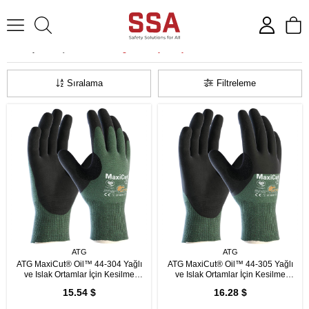
Anasayfa
İş Eldiveni
Yağa ve Suya Dayanıklı Eldivenler
Sıralama
Filtreleme
ATG
ATG
ATG MaxiCut® Oil™ 44-304 Yağlı
ATG MaxiCut® Oil™ 44-305 Yağlı
ve Islak Ortamlar İçin Kesilme
ve Islak Ortamlar İçin Kesilme
Dirençli İş Eldiveni
Dirençli İş Eldiveni
15.54 $
16.28 $