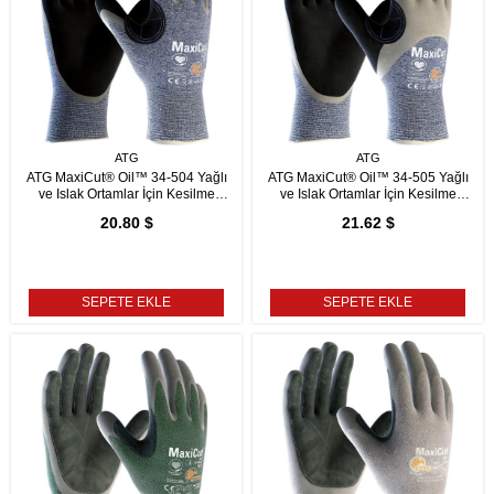
ATG
ATG
ATG MaxiCut® Oil™ 34-504 Yağlı
ATG MaxiCut® Oil™ 34-505 Yağlı
ve Islak Ortamlar İçin Kesilme
ve Islak Ortamlar İçin Kesilme
Dirençli İş Eldiveni
Dirençli İş Eldiveni
20.80 $
21.62 $
SEPETE EKLE
SEPETE EKLE