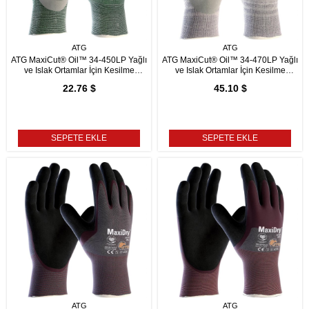
ATG
ATG
ATG MaxiCut® Oil™ 34-450LP Yağlı
ATG MaxiCut® Oil™ 34-470LP Yağlı
ve Islak Ortamlar İçin Kesilme
ve Islak Ortamlar İçin Kesilme
Dirençli İş Eldiveni
Dirençli İş Eldiveni
22.76 $
45.10 $
SEPETE EKLE
SEPETE EKLE
ATG
ATG