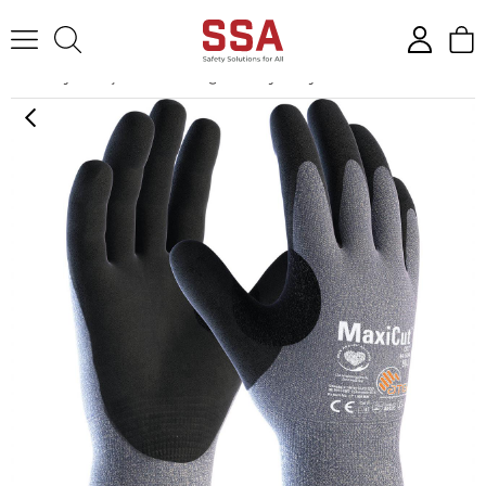
Anasayfa
İş Eldiveni
Yağa ve Suya Dayanıklı Eldivenler