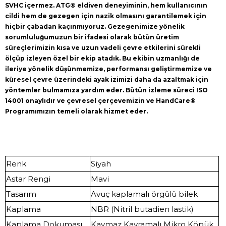
SVHC içermez. ATG® eldiven deneyiminin, hem kullanıcının
cildi hem de gezegen için nazik olmasını garantilemek için
hiçbir çabadan kaçınmıyoruz. Gezegenimize yönelik
sorumluluğumuzun bir ifadesi olarak bütün üretim
süreçlerimizin kısa ve uzun vadeli çevre etkilerini sürekli
ölçüp izleyen özel bir ekip atadık. Bu ekibin uzmanlığı de
ileriye yönelik düşünmemize, performansı geliştirmemize ve
küresel çevre üzerindeki ayak izimizi daha da azaltmak için
yöntemler bulmamıza yardım eder. Bütün izleme süreci ISO
14001 onaylıdır ve çevresel çerçevemizin ve HandCare®
Programımızın temeli olarak hizmet eder.
Renk
Siyah
Astar Rengi
Mavi
Tasarım
Avuç kaplamalı örgülü bilek
Kaplama
NBR (Nitril butadien lastik)
Kaplama Dokuması
Kaymaz Kavramalı Mikro Köpük