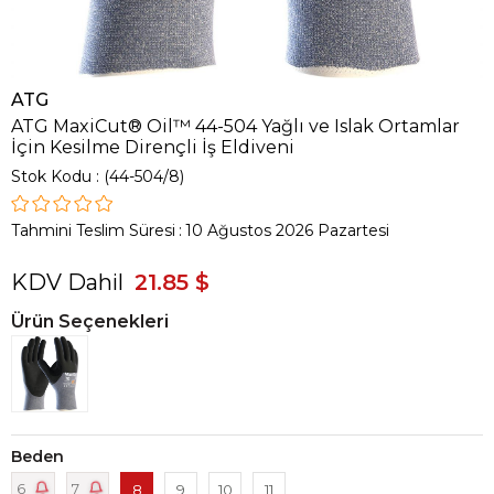
ATG
ATG MaxiCut® Oil™ 44-504 Yağlı ve Islak Ortamlar
İçin Kesilme Dirençli İş Eldiveni
Stok Kodu
(44-504/8)
Tahmini Teslim Süresi
:
10 Ağustos 2026 Pazartesi
KDV Dahil
21.85 $
Ürün Seçenekleri
Beden
6
7
8
9
10
11