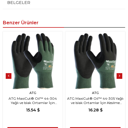
BELGELER
Benzer Ürünler
ATG
ATG
ATG MaxiCut® Oil™ 44-304
ATG MaxiCut® Oil™ 44-305 Yağlı
Yağlı ve Islak Ortamlar İçin
ve Islak Ortamlar İçin Kesilme
Kesilme Dirençli İş Eldiveni
Dirençli İş Eldiveni
15.54 $
16.28 $