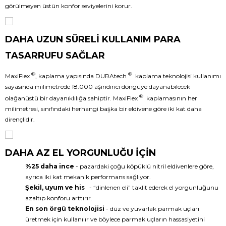
görülmeyen üstün konfor seviyelerini korur.
DAHA UZUN SÜRELİ KULLANIM PARA
TASARRUFU SAĞLAR
®
®
MaxiFlex
, kaplama yapısında DURAtech
kaplama teknolojisi kullanımı
sayasında milimetrede 18.000 aşındırıcı döngüye dayanabilecek
®
olağanüstü bir dayanıklılığa sahiptir. MaxiFlex
kaplamasının her
milimetresi, sınıfındaki herhangi başka bir eldivene göre iki kat daha
dirençlidir.
DAHA AZ EL YORGUNLUĞU İÇİN
%25 daha ince
- pazardaki çoğu köpüklü nitril eldivenlere göre,
ayrıca iki kat mekanik performans sağlıyor.
Şekil, uyum ve his
- “dinlenen eli” taklit ederek el yorgunluğunu
azaltıp konforu arttırır.
En son örgü teknolojisi
- düz ve yuvarlak parmak uçları
üretmek için kullanılır ve böylece parmak uçların hassasiyetini