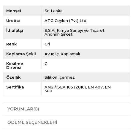
Menşei
Sri Lanka
Üretici
ATG Ceylon (Pvt) Ltd.
İthalatçı
S.S.A. Kimya Sanayi ve Ticaret
Anonim Şirketi
Renk
Gri
Kaplama Şekli
Avuç İçi Kaplamalı
Kesilme
C
Direnci
Özellik
Silikon İçermez
Sertifika
ANSI/ISEA 105 (2016)
EN 407
EN
388
YORUMLAR
(0)
ÖDEME SEÇENEKLERI