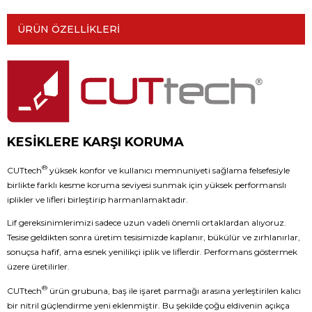
ÜRÜN ÖZELLIKLERI
KESİKLERE KARŞI KORUMA
®
CUTtech
yüksek konfor ve kullanıcı memnuniyeti sağlama felsefesiyle
birlikte farklı kesme koruma seviyesi sunmak için yüksek performanslı
iplikler ve lifleri birleştirip harmanlamaktadır.
Lif gereksinimlerimizi sadece uzun vadeli önemli ortaklardan alıyoruz.
Tesise geldikten sonra üretim tesisimizde kaplanır, bükülür ve zırhlanırlar,
sonuçsa hafif, ama esnek yenilikçi iplik ve liflerdir. Performans göstermek
üzere üretilirler.
®
CUTtech
ürün grubuna, baş ile işaret parmağı arasına yerleştirilen kalıcı
bir nitril güçlendirme yeni eklenmiştir. Bu şekilde çoğu eldivenin açıkça