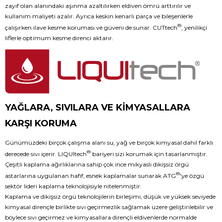
zayıf olan alanındaki aşınma azaltılırken eldiven ömrü arttırılır ve
kullanım maliyeti azalır. Ayrıca keskin kenarlı parça ve bileşenlerle
®
çalışırken ilave kesme koruması ve güveni de sunar. CUTtech
, yenilikçi
liflerle optimum kesme direnci aktarır.
YAĞLARA, SIVILARA VE KİMYASALLARA
KARŞI KORUMA
Günümüzdeki birçok çalışma alanı su, yağ ve birçok kimyasal dahil farklı
®
derecede sıvı içerir. LIQUItech
bariyeri sizi korumak için tasarlanmıştır.
Çeşitli kaplama ağırlıklarına sahip çok ince mikyaslı dikişsiz örgü
®
astarlarına uygulanan hafif, esnek kaplamalar sunarak ATG
'ye özgü
sektör lideri kaplama teknolojisiyle nitelenmiştir.
Kaplama ve dikişsiz örgü teknolojilerin birleşimi, düşük ve yüksek seviyede
kimyasal dirençle birlikte sıvı geçirmezlik sağlamak üzere geliştirilebilir ve
böylece sıvı geçirmez ve kimyasallara dirençli eldivenlerde normalde