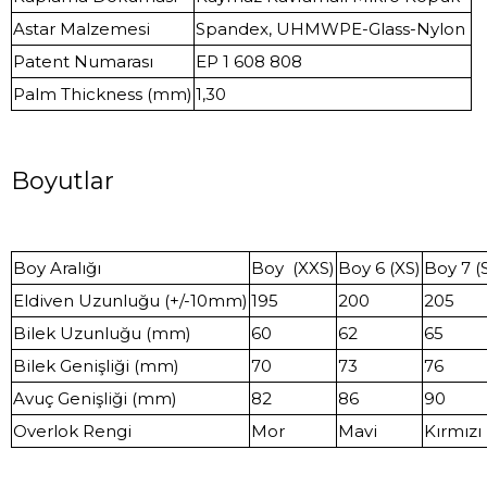
Astar Malzemesi
Spandex, UHMWPE-Glass-Nylon
Patent Numarası
EP 1 608 808
Palm Thickness (mm)
1,30
Boyutlar
Boy Aralığı
Boy (XXS)
Boy 6 (XS)
Boy 7 (
Eldiven Uzunluğu (+/-10mm)
195
200
205
Bilek Uzunluğu (mm)
60
62
65
Bilek Genişliği (mm)
70
73
76
Avuç Genişliği (mm)
82
86
90
Overlok Rengi
Mor
Mavi
Kırmızı