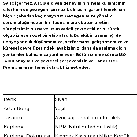
SVHC içermez. ATG® eldiven deneyiminin, hem kullanıcının
cildi hem de gezegen için nazik olmasını garantilemek için
hiçbir çabadan kaçınmıyoruz. Gezegenimize yönelik
sorumluluğumuzun bir ifadesi olarak bütün üretim
süreçlerimizin kısa ve uzun vadeli çevre etkilerini sürekli
ölçüp izleyen özel bir ekip atadık. Bu ekibin uzmanlığı de
ileriye yönelik düşünmemize, performansı geliştirmemize ve
küresel çevre üzerindeki ayak izimizi daha da azaltmak için
yöntemler bulmamıza yardım eder. Bütün izleme süreci ISO
14001 onaylıdır ve çevresel çerçevemizin ve HandCare®
Programımızın temeli olarak hizmet eder.
Renk
Siyah
Astar Rengi
Yeşil
Tasarım
Avuç kaplamalı örgülü bilek
Kaplama
NBR (Nitril butadien lastik)
Kaplama Dokuması
Kaymaz Kavramalı Mikro Köpük