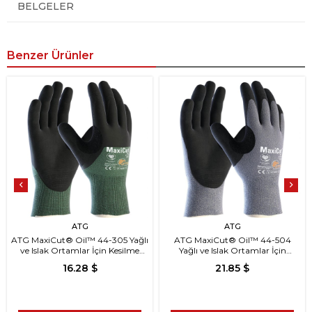
BELGELER
Benzer Ürünler
ATG
ATG
ATG MaxiCut® Oil™ 44-305 Yağlı
ATG MaxiCut® Oil™ 44-504
ve Islak Ortamlar İçin Kesilme
Yağlı ve Islak Ortamlar İçin
Dirençli İş Eldiveni
Kesilme Dirençli İş Eldiveni
16.28 $
21.85 $