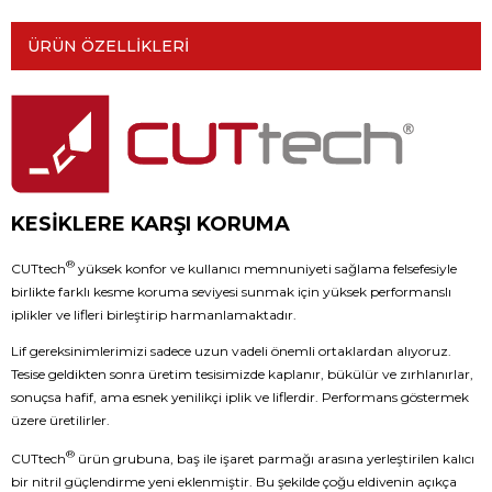
ÜRÜN ÖZELLIKLERI
KESİKLERE KARŞI KORUMA
®
CUTtech
yüksek konfor ve kullanıcı memnuniyeti sağlama felsefesiyle
birlikte farklı kesme koruma seviyesi sunmak için yüksek performanslı
iplikler ve lifleri birleştirip harmanlamaktadır.
Lif gereksinimlerimizi sadece uzun vadeli önemli ortaklardan alıyoruz.
Tesise geldikten sonra üretim tesisimizde kaplanır, bükülür ve zırhlanırlar,
sonuçsa hafif, ama esnek yenilikçi iplik ve liflerdir. Performans göstermek
üzere üretilirler.
®
CUTtech
ürün grubuna, baş ile işaret parmağı arasına yerleştirilen kalıcı
bir nitril güçlendirme yeni eklenmiştir. Bu şekilde çoğu eldivenin açıkça