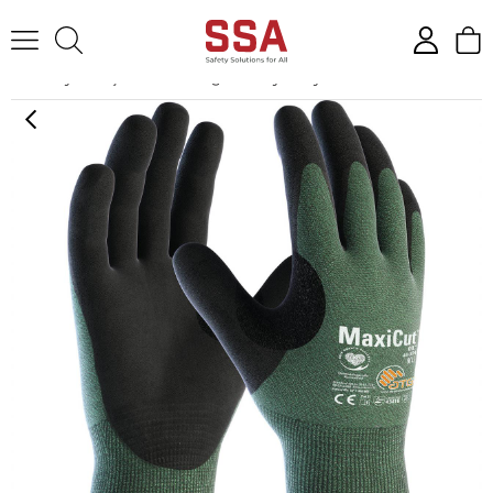
Anasayfa
İş Eldiveni
Yağa ve Suya Dayanıklı Eldivenler