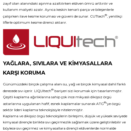
zayıf olan alanındaki aşınma azaltılırken eldiven ömrü arttırılır ve
kullanım maliyeti azalır. Ayrıca keskin kenarlı parça ve bileşenlerle
®
çalışırken ilave kesme koruması ve güveni de sunar. CUTtech
, yenilikçi
liflerle optimum kesme direnci aktarır.
YAĞLARA, SIVILARA VE KİMYASALLARA
KARŞI KORUMA
Günümüzdeki birçok çalışma alanı su, yağ ve birçok kimyasal dahil farklı
®
derecede sıvı içerir. LIQUItech
bariyeri sizi korumak için tasarlanmıştır.
Çeşitli kaplama ağırlıklarına sahip çok ince mikyaslı dikişsiz örgü
®
astarlarına uygulanan hafif, esnek kaplamalar sunarak ATG
'ye özgü
sektör lideri kaplama teknolojisiyle nitelenmiştir.
Kaplama ve dikişsiz örgü teknolojilerin birleşimi, düşük ve yüksek seviyede
kimyasal dirençle birlikte sıvı geçirmezlik sağlamak üzere geliştirilebilir ve
böylece sıvı geçirmez ve kimyasallara dirençli eldivenlerde normalde