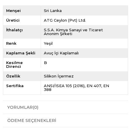
Menşei
Sri Lanka
Üretici
ATG Ceylon (Pvt) Ltd.
İthalatçı
S.S.A. Kimya Sanayi ve Ticaret
Anonim Şirketi
Renk
Yeşil
Kaplama Şekli
Avuç İçi Kaplamalı
Kesilme
B
Direnci
Özellik
Silikon İçermez
Sertifika
ANSI/ISEA 105 (2016)
EN 407
EN
388
YORUMLAR
(0)
ÖDEME SEÇENEKLERI