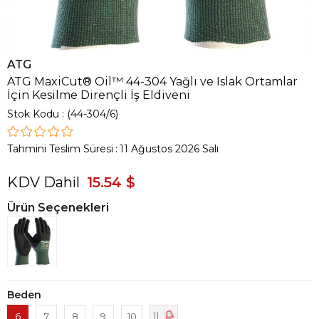
ATG
ATG MaxiCut® Oil™ 44-304 Yağlı ve Islak Ortamlar
İçin Kesilme Dirençli İş Eldiveni
Stok Kodu
(44-304/6)
Tahmini Teslim Süresi
:
11 Ağustos 2026 Salı
KDV Dahil
15.54 $
Ürün Seçenekleri
Beden
11
6
7
8
9
10