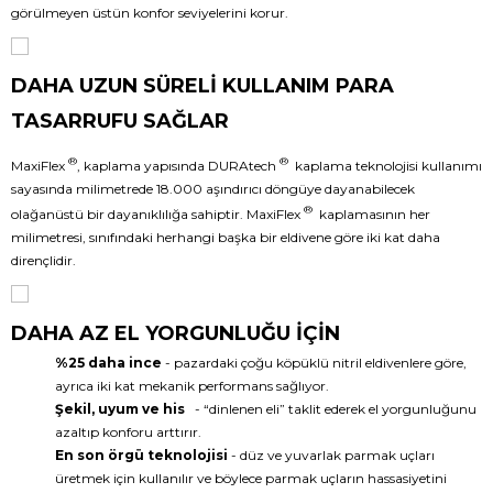
görülmeyen üstün konfor seviyelerini korur.
DAHA UZUN SÜRELİ KULLANIM PARA
TASARRUFU SAĞLAR
®
®
MaxiFlex
, kaplama yapısında DURAtech
kaplama teknolojisi kullanımı
sayasında milimetrede 18.000 aşındırıcı döngüye dayanabilecek
®
olağanüstü bir dayanıklılığa sahiptir. MaxiFlex
kaplamasının her
milimetresi, sınıfındaki herhangi başka bir eldivene göre iki kat daha
dirençlidir.
DAHA AZ EL YORGUNLUĞU İÇİN
%25 daha ince
- pazardaki çoğu köpüklü nitril eldivenlere göre,
ayrıca iki kat mekanik performans sağlıyor.
Şekil, uyum ve his
- “dinlenen eli” taklit ederek el yorgunluğunu
azaltıp konforu arttırır.
En son örgü teknolojisi
- düz ve yuvarlak parmak uçları
üretmek için kullanılır ve böylece parmak uçların hassasiyetini