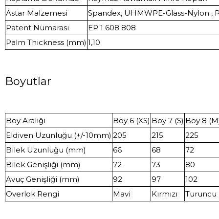
Astar Malzemesi
Spandex, UHMWPE-Glass-Nylon , P
Patent Numarası
EP 1 608 808
Palm Thickness (mm)
1,10
Boyutlar
Boy Aralığı
Boy 6 (XS)
Boy 7 (S)
Boy 8 (M
Eldiven Uzunluğu (+/-10mm)
205
215
225
Bilek Uzunluğu (mm)
66
68
72
Bilek Genişliği (mm)
72
73
80
Avuç Genişliği (mm)
92
97
102
Overlok Rengi
Mavi
Kırmızı
Turuncu