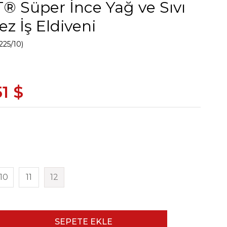
 Süper İnce Yağ ve Sıvı
z İş Eldiveni
225/10)
51 $
10
11
12