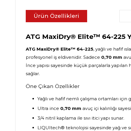
Ürün Özellikleri
ATG MaxiDry® Elite™ 64-225 Yağ
ATG MaxiDry® Elite™ 64-225
, yağlı ve hafif
profesyonel iş eldivenidir. Sadece
0,70 mm
avuç
İnce yapısı sayesinde küçük parçalarla yapılan h
sağlar.
Öne Çıkan Özellikler
Yağlı ve hafif nemli çalışma ortamları için ge
Ultra ince
0,70 mm
avuç içi kalınlığı saye
3/4 nitril kaplama ile sıvı itici yapı sunar.
LIQUItech® teknolojisi sayesinde yağ ve sıvı