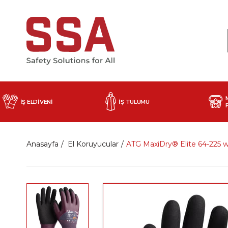
İŞ ELDİVENİ
İŞ TULUMU
Anasayfa
El Koruyucular
ATG MaxiDry® Elite 64-225 w