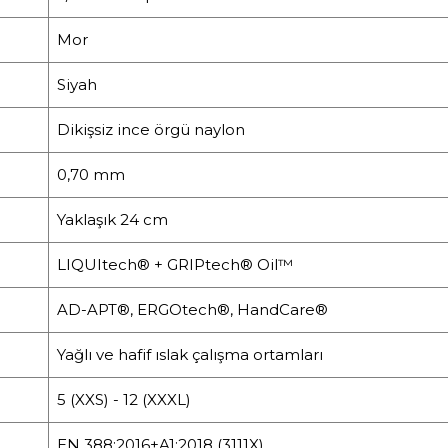
Mor
Siyah
Dikişsiz ince örgü naylon
0,70 mm
Yaklaşık 24 cm
LIQUItech® + GRIPtech® Oil™
AD-APT®, ERGOtech®, HandCare®
Yağlı ve hafif ıslak çalışma ortamları
5 (XXS) - 12 (XXXL)
EN 388:2016+A1:2018 (3111X)