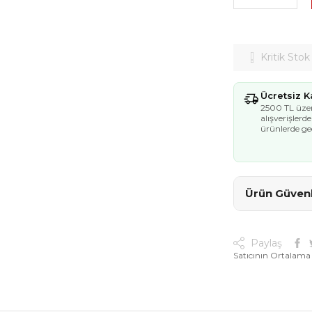
Kritik Stok
Ücretsiz 
2500 TL üzer
alışverişlerd
ürünlerde geç
Ürün Güvenli
Paylaş
Satıcının Ortalama