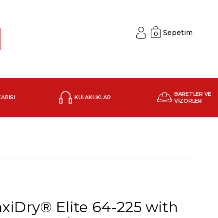
Sepetim
0
BARETLER VE
KABISI
KULAKLIKLAR
VİZÖRLER
iDry® Elite 64-225 with