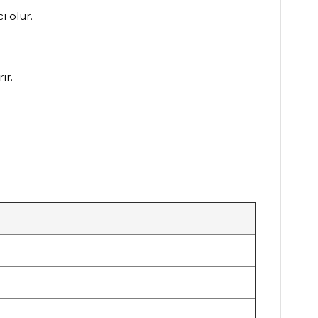
ı olur.
ır.