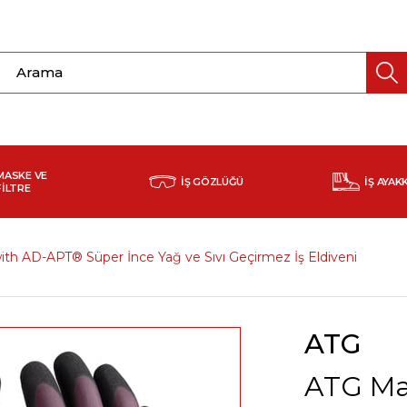
MASKE VE
İŞ GÖZLÜĞÜ
İŞ AYAK
FİLTRE
ith AD-APT® Süper İnce Yağ ve Sıvı Geçirmez İş Eldiveni
ATG
ATG Max