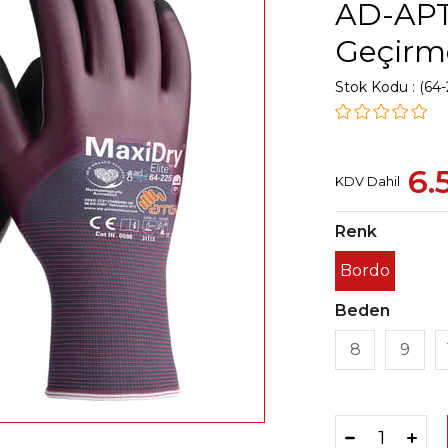
AD-APT®
Geçirme
Stok Kodu
(64-
6.
KDV Dahil
Renk
Bordo
Beden
8
9