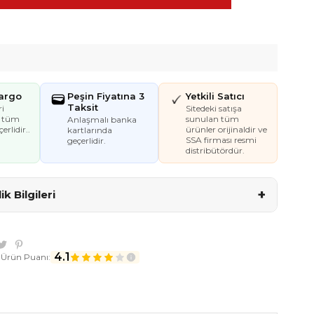
Kargo
Peşin Fiyatına 3
Yetkili Satıcı
Taksit
i
Sitedeki satışa
e tüm
sunulan tüm
Anlaşmalı banka
erlidir..
ürünler orijinaldir ve
kartlarında
SSA firması resmi
geçerlidir.
distribütördür.
+
k Bilgileri
4.1
 Ürün Puanı: