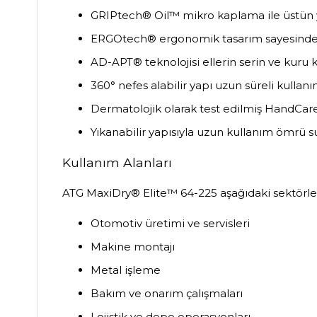
GRIPtech® Oil™ mikro kaplama ile üstün y
ERGOtech® ergonomik tasarım sayesinde e
AD-APT® teknolojisi ellerin serin ve kuru 
360° nefes alabilir yapı uzun süreli kullan
Dermatolojik olarak test edilmiş HandCare®
Yıkanabilir yapısıyla uzun kullanım ömrü s
Kullanım Alanları
ATG MaxiDry® Elite™ 64-225 aşağıdaki sektörlerd
Otomotiv üretimi ve servisleri
Makine montajı
Metal işleme
Bakım ve onarım çalışmaları
Lojistik ve depo operasyonları