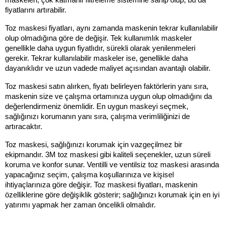
maskeleri, çok katmanlı filtreleme sistemine sahip olup, bu da 
fiyatlarını artırabilir.
Toz maskesi fiyatları, aynı zamanda maskenin tekrar kullanılabilir 
olup olmadığına göre de değişir. Tek kullanımlık maskeler 
genellikle daha uygun fiyatlıdır, sürekli olarak yenilenmeleri 
gerekir. Tekrar kullanılabilir maskeler ise, genellikle daha 
dayanıklıdır ve uzun vadede maliyet açısından avantajlı olabilir.
Toz maskesi satın alırken, fiyatı belirleyen faktörlerin yanı sıra, 
maskenin size ve çalışma ortamınıza uygun olup olmadığını da 
değerlendirmeniz önemlidir. En uygun maskeyi seçmek, 
sağlığınızı korumanın yanı sıra, çalışma verimliliğinizi de 
artıracaktır.
Toz maskesi, sağlığınızı korumak için vazgeçilmez bir 
ekipmandır. 3M toz maskesi
gibi kaliteli seçenekler, uzun süreli 
koruma ve konfor sunar. Ventilli ve ventilsiz toz maskesi arasında 
yapacağınız seçim, çalışma koşullarınıza ve kişisel 
ihtiyaçlarınıza göre değişir. Toz maskesi fiyatları, maskenin 
özelliklerine göre değişiklik gösterir; sağlığınızı korumak için en iyi 
yatırımı yapmak her zaman öncelikli olmalıdır.