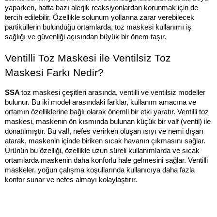
yaparken, hatta bazı alerjik reaksiyonlardan korunmak için de 
tercih edilebilir. Özellikle solunum yollarına zarar verebilecek 
partiküllerin bulunduğu ortamlarda, toz maskesi kullanımı iş 
sağlığı ve güvenliği açısından büyük bir önem taşır.
Ventilli Toz Maskesi ile Ventilsiz Toz 
Maskesi Farkı Nedir?
SSA 
toz maskesi çeşitleri arasında, ventilli ve ventilsiz modeller 
bulunur. Bu iki model arasındaki farklar, kullanım amacına ve 
ortamın özelliklerine bağlı olarak önemli bir etki yaratır. Ventilli toz 
maskesi, maskenin ön kısmında bulunan küçük bir valf (ventil) ile 
donatılmıştır. Bu valf, nefes verirken oluşan ısıyı ve nemi dışarı 
atarak, maskenin içinde biriken sıcak havanın çıkmasını sağlar. 
Ürünün bu özelliği, özellikle uzun süreli kullanımlarda ve sıcak 
ortamlarda maskenin daha konforlu hale gelmesini sağlar. Ventilli 
maskeler, yoğun çalışma koşullarında kullanıcıya daha fazla 
konfor sunar ve nefes almayı kolaylaştırır.