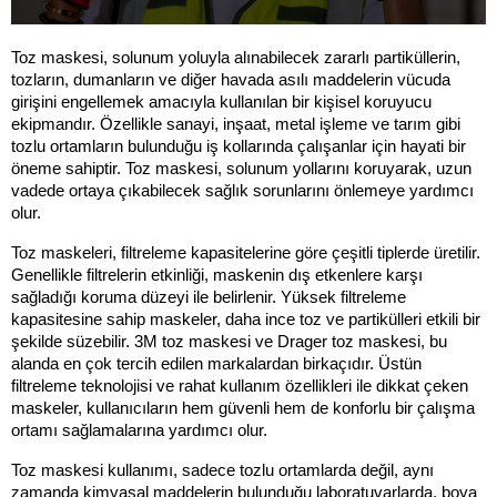
Toz maskesi, solunum yoluyla alınabilecek zararlı partiküllerin, 
tozların, dumanların ve diğer havada asılı maddelerin vücuda 
girişini engellemek amacıyla kullanılan bir kişisel koruyucu 
ekipmandır. Özellikle sanayi, inşaat, metal işleme ve tarım gibi 
tozlu ortamların bulunduğu iş kollarında çalışanlar için hayati bir 
öneme sahiptir. Toz maskesi, solunum yollarını koruyarak, uzun 
vadede ortaya çıkabilecek sağlık sorunlarını önlemeye yardımcı 
olur.
Toz maskeleri, filtreleme kapasitelerine göre çeşitli tiplerde üretilir. 
Genellikle filtrelerin etkinliği, maskenin dış etkenlere karşı 
sağladığı koruma düzeyi ile belirlenir. Yüksek filtreleme 
kapasitesine sahip maskeler, daha ince toz ve partikülleri etkili bir 
şekilde süzebilir. 3M toz maskesi ve Drager toz maskesi, bu 
alanda en çok tercih edilen markalardan birkaçıdır. Üstün 
filtreleme teknolojisi ve rahat kullanım özellikleri ile dikkat çeken 
maskeler, kullanıcıların hem güvenli hem de konforlu bir çalışma 
ortamı sağlamalarına yardımcı olur.
Toz maskesi kullanımı, sadece tozlu ortamlarda değil, aynı 
zamanda kimyasal maddelerin bulunduğu laboratuvarlarda, boya 