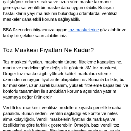
çalıştığınız ortam sıcaksa ve uzun süre maske takmanız 
gerekiyorsa, ventilli bir maske daha uygun olabilir. Bulaşıcı 
hastalıkların yayılma riskinin bulunduğu ortamlarda, ventilsiz 
maskeler daha etkili koruma sağlayabilir.
SSA 
üzerinden ihtiyacınıza uygun 
toz maskelerine
 göz atabilir ve 
kolay bir şekilde satın alabilirsiniz.
Toz Maskesi Fiyatları Ne Kadar?
Toz maskesi fiyatları, maskenin türüne, filtreleme kapasitesine, 
marka ve modeline göre değişiklik gösterir. 3M toz maskesi, 
Drager toz maskesi gibi yüksek kaliteli markalara sitemiz 
üzerinden en uygun fiyatlar ile ulaşabilirsiniz. Bununla birlikte, bu 
tür maskeler, uzun süreli kullanım, yüksek filtreleme kapasitesi ve 
konforlu tasarımları ile sundukları koruma açısından yatırım 
yapmaya değer ürünlerdir.
Ventilli toz maskesi, ventilsiz modellere kıyasla genellikle daha 
pahalıdır. Bunun nedeni, ventilin sağladığı ek konfor ve nefes 
alma kolaylığıdır. Ventilli maskelerin fiyatları da markaya ve 
özelliklerine göre farklılık gösterebilir. Örneğin, bazı ventilli toz 