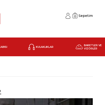
Sepetim
0
BARETLER VE
KABISI
KULAKLIKLAR
VİZÖRLER
?