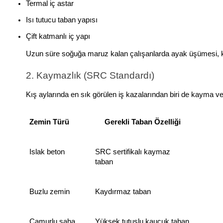
Termal iç astar
Isı tutucu taban yapısı
Çift katmanlı iç yapı
Uzun süre soğuğa maruz kalan çalışanlarda ayak üşümesi, kons
2. Kaymazlık (SRC Standardı)
Kış aylarında en sık görülen iş kazalarından biri de kayma v
Zemin Türü
Gerekli Taban Özelliği
Islak beton
SRC sertifikalı kaymaz 
taban
Buzlu zemin
Kaydırmaz taban
Çamurlu saha
Yüksek tutuşlu kauçuk taban