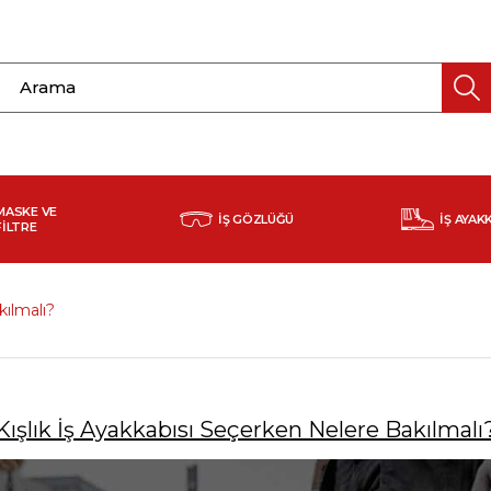
MASKE VE
İŞ GÖZLÜĞÜ
İŞ AYAK
FİLTRE
kılmalı?
Kışlık İş Ayakkabısı Seçerken Nelere Bakılmalı