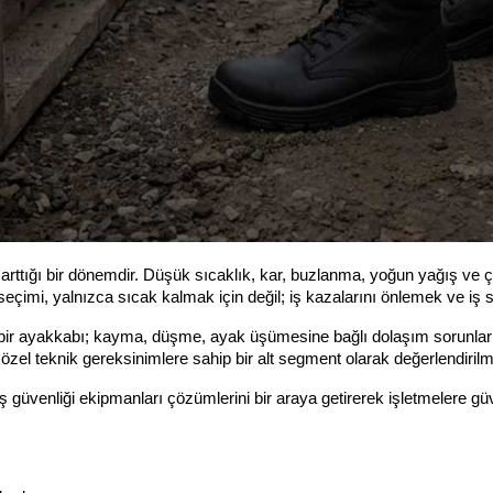
lde arttığı bir dönemdir. Düşük sıcaklık, kar, buzlanma, yoğun yağış v
seçimi, yalnızca sıcak kalmak için değil; iş kazalarını önlemek ve iş sü
 bir ayakkabı; kayma, düşme, ayak üşümesine bağlı dolaşım sorunları gi
 özel teknik gereksinimlere sahip bir alt segment olarak değerlendirilme
iş güvenliği ekipmanları çözümlerini bir araya getirerek işletmelere gü