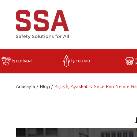
İŞ ELDİVENİ
İŞ TULUMU
Anasayfa
Blog
Kışlık İş Ayakkabısı Seçerken Nelere Ba