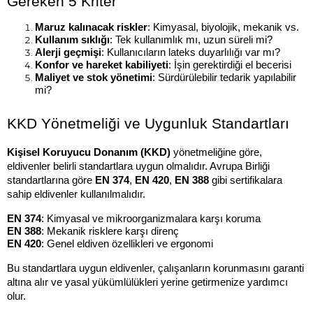
Gereken 5 Kriter
Maruz kalınacak riskler
: Kimyasal, biyolojik, mekanik vs.
Kullanım sıklığı
: Tek kullanımlık mı, uzun süreli mi?
Alerji geçmişi
: Kullanıcıların lateks duyarlılığı var mı?
Konfor ve hareket kabiliyeti
: İşin gerektirdiği el becerisi
Maliyet ve stok yönetimi
: Sürdürülebilir tedarik yapılabilir 
mi?
KKD Yönetmeliği ve Uygunluk Standartları
Kişisel Koruyucu Donanım (KKD)
 yönetmeliğine göre, 
eldivenler belirli standartlara uygun olmalıdır. Avrupa Birliği 
standartlarına göre 
EN 374
, 
EN 420
, 
EN 388
 gibi sertifikalara 
sahip eldivenler kullanılmalıdır.
EN 374
: Kimyasal ve mikroorganizmalara karşı koruma
EN 388
: Mekanik risklere karşı direnç
EN 420
: Genel eldiven özellikleri ve ergonomi
Bu standartlara uygun eldivenler, çalışanların korunmasını garanti 
altına alır ve yasal yükümlülükleri yerine getirmenize yardımcı 
olur.