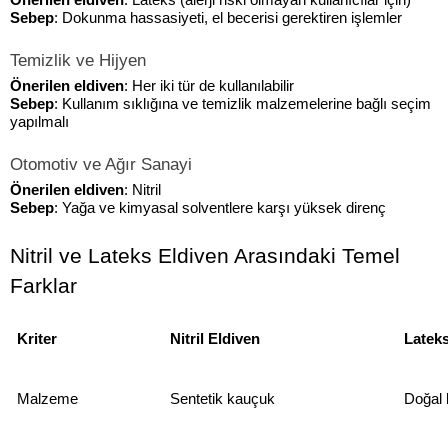
Önerilen eldiven
: Lateks (alerji riski olmayan kullanıcılar için)
Sebep
: Dokunma hassasiyeti, el becerisi gerektiren işlemler
Temizlik ve Hijyen
Önerilen eldiven
: Her iki tür de kullanılabilir
Sebep
: Kullanım sıklığına ve temizlik malzemelerine bağlı seçim 
yapılmalı
Otomotiv ve Ağır Sanayi
Önerilen eldiven
: Nitril
Sebep
: Yağa ve kimyasal solventlere karşı yüksek direnç
Nitril ve Lateks Eldiven Arasındaki Temel 
Farklar
Kriter
Nitril Eldiven
Lateks
Malzeme
Sentetik kauçuk
Doğal