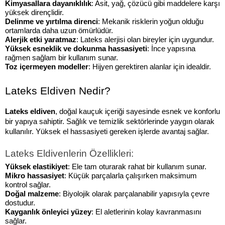
Kimyasallara dayanıklılık
: Asit, yağ, çözücü gibi maddelere karşı 
yüksek dirençlidir.
Delinme ve yırtılma direnci
: Mekanik risklerin yoğun olduğu 
ortamlarda daha uzun ömürlüdür.
Alerjik etki yaratmaz
: Lateks alerjisi olan bireyler için uygundur.
Yüksek esneklik ve dokunma hassasiyeti
: İnce yapısına 
rağmen sağlam bir kullanım sunar.
Toz içermeyen modeller
: Hijyen gerektiren alanlar için idealdir.
Lateks Eldiven Nedir?
Lateks eldiven
, doğal kauçuk içeriği sayesinde esnek ve konforlu 
bir yapıya sahiptir. Sağlık ve temizlik sektörlerinde yaygın olarak 
kullanılır. Yüksek el hassasiyeti gereken işlerde avantaj sağlar.
Lateks Eldivenlerin Özellikleri:
Yüksek elastikiyet
: Ele tam oturarak rahat bir kullanım sunar.
Mikro hassasiyet
: Küçük parçalarla çalışırken maksimum 
kontrol sağlar.
Doğal malzeme
: Biyolojik olarak parçalanabilir yapısıyla çevre 
dostudur.
Kayganlık önleyici yüzey
: El aletlerinin kolay kavranmasını 
sağlar.