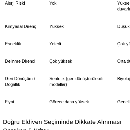
Alerji Riski
Yok
Yüksek
duyarlı
Kimyasal Direnç
Yüksek
Düşük
Esneklik
Yeterli
Çok y
Delinme Direnci
Çok yüksek
Orta d
Geri Dönüşüm / 
Sentetik (geri dönüştürülebilir 
Biyoloj
Doğallık
modeller)
Fiyat
Görece daha yüksek
Genell
Doğru Eldiven Seçiminde Dikkate Alınması 