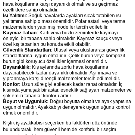
hava koşullarına karşı dayanıklı olmalı ve su geçirmez 
özelliklere sahip olmalıdır.
Isı Yalıtımı: 
Soğuk havalarda ayakları sıcak tutabilen ısı 
yalıtımına sahip olması önemlidir. Polar astarlı veya termal 
malzemelerden yapılmış modeller tercih edilebilir.
Kaymaz Taban:
 Karlı veya buzlu zeminlerde kaymayı 
önleyici bir tabana sahip olmalıdır. Kaymaz kauçuk veya 
özel kış tabanları bu konuda etkili olabilir.
Güvenlik Standartları: 
Ulusal veya uluslararası güvenlik 
standartlarına uygun olmalıdır. Çelik burun veya kompozit 
burun gibi koruyucu özellikler içermesi önemlidir.
Dayanıklılık: 
Kış aylarında zorlu hava koşullarına 
dayanabilecek kadar dayanıklı olmalıdır. Aşınmaya ve 
yıpranmaya karşı dirençli malzemeler tercih edilmelidir.
Konfor:
 Uzun süre giyilebilecek kadar rahat olmalıdır. İç 
kısımda yumuşak bir astar, esneklik sağlayan malzemeler ve 
şok emici tabanlar konforu artırır.
Boyut ve Uygunluk:
 Doğru boyutta olmalı ve ayak yapısına 
uygun olmalıdır. Ayakkabıyı deneyerek uygunluğunu kontrol 
etmek önemlidir.
Kışlık iş ayakkabısı seçerken bu faktörleri göz önünde 
bulundurarak, hem güvenli hem de konforlu bir seçim 