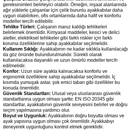
gereksinimleri belirleyici olabilir. Örneğin, inşaat alanlarında 
ağır yüklerle çalışanlar için çelik burunlu ayakkabılar daha 
uygun olabilirken, ofis ortamlarında daha hafif ve konforlu 
modeller tercih edilebilir.
Tehlike Türleri:
 Çalışanın maruz kaldığı tehlikeleri 
belirlemek önemlidir. Kimyasal maddeler, kesici ve delici 
aletler, elektriksel tehlikeler gibi farklı riskler için farklı 
koruma özelliklerine sahip ayakkabılar seçilmelidir.
Kullanım Sıklığı: 
Ayakkabının ne kadar sıklıkla kullanılacağı 
da göz önünde bulundurulmalıdır. Sürekli olarak 
kullanılacaksa dayanıklı ve uzun ömürlü modeller tercih 
edilmelidir.
Konfor:
 Uzun süre ayakta kalınacaksa konforlu ve 
ergonomik özelliklere sahip ayakkabılar seçilmelidir. İç 
kısımda yumuşak astar, şok emici taban gibi özellikler bu 
konuda önemlidir.
Güvenlik Standartları:
 Ulusal veya uluslararası güvenlik 
standartlarına uygun olması şarttır. EN ISO 20345 gibi 
standartlar, ayakkabının güvenlik seviyesini belirler ve doğru 
seçim yapılmasına yardımcı olur.
Boyut ve Uygunluk:
 Ayakkabının doğru boyutta olması ve 
ayak yapısına uygun olması çok önemlidir. Ayakkabıyı 
deneyerek uygunluğunu kontrol etmek gereklidir.