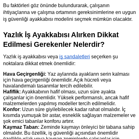
Bu faktörleri göz önünde bulundurarak, çalışanın 
ihtiyaçlarına ve çalışma ortamının gereksinimlerine en uygun 
iş güvenliği ayakkabısı modelini seçmek mümkün olacaktır.
Yazlık İş Ayakkabısı Alırken Dikkat 
Edilmesi Gerekenler Nelerdir?
Yazlık iş ayakkabısı veya 
iş sandaletleri
 seçerken şu 
noktalara dikkat etmek önemlidir:
Hava Geçirgenliği: 
Yaz aylarında ayakların serin kalması 
için hava geçirgenliği önemlidir. Açık hücreli veya 
havalandırmalı tasarımlar tercih edilebilir.
Hafiflik:
 Ayakkabının hafif olması, uzun süre ayakta 
çalışanlar için önemlidir. Yüksek performanslı, ancak hafif 
malzemelerden yapılmış modeller tercih edilmelidir.
Konfor
: Uzun süre giyilebilecek kadar rahat olmalıdır. İç 
kısımda yumuşak bir astar, esneklik sağlayan malzemeler ve 
şok emici tabanlar konforu artırır.
Kaymaz Taban:
 Zeminde kaymayı önleyici bir tabana sahip 
olmalıdır. Bu özellik, iş güvenliği açısından önemlidir 
özellikle ıslak veya kaygan zeminlerde çalışanlar için.