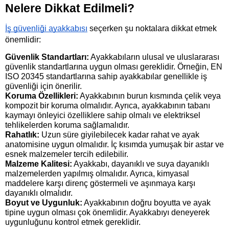
Nelere Dikkat Edilmeli?
İş güvenliği ayakkabısı
 seçerken şu noktalara dikkat etmek 
önemlidir:
Güvenlik Standartları:
 Ayakkabıların ulusal ve uluslararası 
güvenlik standartlarına uygun olması gereklidir. Örneğin, EN 
ISO 20345 standartlarına sahip ayakkabılar genellikle iş 
güvenliği için önerilir.
Koruma Özellikleri:
 Ayakkabının burun kısmında çelik veya 
kompozit bir koruma olmalıdır. Ayrıca, ayakkabının tabanı 
kaymayı önleyici özelliklere sahip olmalı ve elektriksel 
tehlikelerden koruma sağlamalıdır.
Rahatlık: 
Uzun süre giyilebilecek kadar rahat ve ayak 
anatomisine uygun olmalıdır. İç kısımda yumuşak bir astar ve 
esnek malzemeler tercih edilebilir.
Malzeme Kalitesi:
 Ayakkabı, dayanıklı ve suya dayanıklı 
malzemelerden yapılmış olmalıdır. Ayrıca, kimyasal 
maddelere karşı direnç göstermeli ve aşınmaya karşı 
dayanıklı olmalıdır.
Boyut ve Uygunluk:
 Ayakkabının doğru boyutta ve ayak 
tipine uygun olması çok önemlidir. Ayakkabıyı deneyerek 
uygunluğunu kontrol etmek gereklidir.