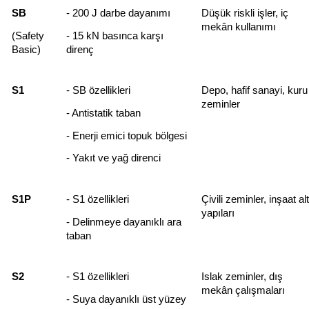
SB
- 200 J darbe dayanımı
Düşük riskli işler, iç 
mekân kullanımı
(Safety 
- 15 kN basınca karşı 
Basic)
direnç
S1
- SB özellikleri
Depo, hafif sanayi, kuru 
zeminler
- Antistatik taban
- Enerji emici topuk bölgesi
- Yakıt ve yağ direnci
S1P
- S1 özellikleri
Çivili zeminler, inşaat alt 
yapıları
- Delinmeye dayanıklı ara 
taban
S2
- S1 özellikleri
Islak zeminler, dış 
mekân çalışmaları
- Suya dayanıklı üst yüzey 