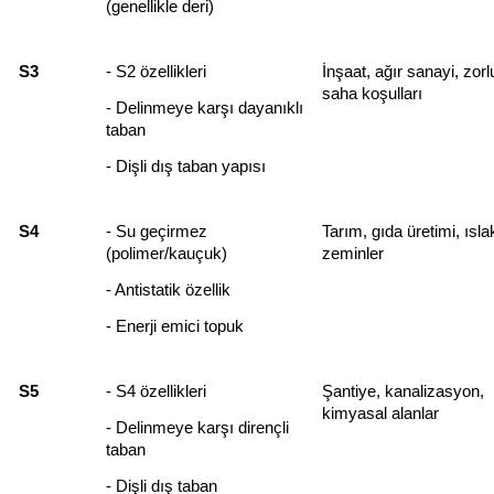
(genellikle deri)
S3
- S2 özellikleri
İnşaat, ağır sanayi, zorlu
saha koşulları
- Delinmeye karşı dayanıklı 
taban
- Dişli dış taban yapısı
S4
- Su geçirmez 
Tarım, gıda üretimi, ıslak
(polimer/kauçuk)
zeminler
- Antistatik özellik
- Enerji emici topuk
S5
- S4 özellikleri
Şantiye, kanalizasyon, 
kimyasal alanlar
- Delinmeye karşı dirençli 
taban
- Dişli dış taban