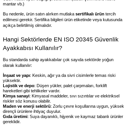
mantar vb.)
Bu nedenle, ürün satın alırken mutlaka 
sertifikalı ürün
 tercih 
edilmesi gerekir. Sertifika bilgileri ürün etiketinde veya kutusunda 
açıkça belirtilmiş olmalıdır.
Hangi Sektörlerde EN ISO 20345 Güvenlik 
Ayakkabısı Kullanılır?
Bu standarda sahip ayakkabılar çok sayıda sektörde yoğun 
olarak kullanılır:
İnşaat ve yapı
: Keskin, ağır ya da sivri cisimlerle temas riski 
yüksektir.
Lojistik ve depo
: Düşen yükler, palet çarpmaları, forklift 
hareketleri gibi tehlikeler vardır.
Kimya sanayi
: Kimyasal maddeler, sıvı sızıntılar ve elektriksel 
riskler söz konusu olabilir.
Maden ve enerji sektörü
: Zorlu çevre koşullarına uygun, yüksek 
dirençli ürünlere ihtiyaç duyulur.
Gıda üretimi
: Suya dayanıklı, hijyenik ve kaymaz tabanlı ürünler 
gereklidir.