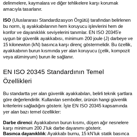
delinmelere, kaymalara ve diğer tehlikelere karşı korumak 
amacıyla tasarlanır.
ISO
 (Uluslararası Standardizasyon Örgütü) tarafından belirlenen 
bu norm, iş ayakkabılarının hem koruyucu işlevlerini hem de 
konfor ve dayanıklılık seviyelerini tanımlar. EN ISO 20345'e 
uygun bir güvenlik ayakkabısı, minimum 200 joule (J) darbeye ve 
15 kilonewton (kN) basınca karşı direnç göstermelidir. Bu özellik, 
ayakkabının burun kısmında yer alan koruyucu (çelik, kompozit 
veya alüminyum) burun ile sağlanır.
EN ISO 20345 Standardının Temel 
Özellikleri
Bu standartta yer alan güvenlik ayakkabıları, belirli teknik şartlara 
göre değerlendirilir. Kullanılan semboller, ürünün hangi güvenlik 
kriterlerini sağladığını gösterir. İşte EN ISO 20345 kapsamında 
yer alan bazı temel özellikler:
Darbe direnci
: Ayakkabının burun kısmı, düşen ağır nesnelere 
karşı minimum 200 J'luk darbe dayanımı gösterir.
Basınca dayanıklılık
: Ayakkabı burnu, 15 kN'luk statik basınca 