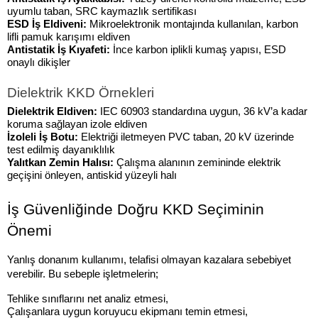
uyumlu taban, SRC kaymazlık sertifikası
ESD İş Eldiveni: 
Mikroelektronik montajında kullanılan, karbon 
lifli pamuk karışımı eldiven
Antistatik İş Kıyafeti:
 İnce karbon iplikli kumaş yapısı, ESD 
onaylı dikişler
Dielektrik KKD Örnekleri
Dielektrik Eldiven: 
IEC 60903 standardına uygun, 36 kV’a kadar 
koruma sağlayan izole eldiven
İzoleli İş Botu: 
Elektriği iletmeyen PVC taban, 20 kV üzerinde 
test edilmiş dayanıklılık
Yalıtkan Zemin Halısı: 
Çalışma alanının zemininde elektrik 
geçişini önleyen, antiskid yüzeyli halı
İş Güvenliğinde Doğru KKD Seçiminin 
Önemi
Yanlış donanım kullanımı, telafisi olmayan kazalara sebebiyet 
verebilir. Bu sebeple işletmelerin;
Tehlike sınıflarını net analiz etmesi,
Çalışanlara uygun koruyucu ekipmanı temin etmesi,