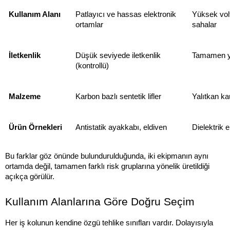
Kullanım Alanı
Patlayıcı ve hassas elektronik 
Yüksek volt
ortamlar
sahalar
İletkenlik
Düşük seviyede iletkenlik 
Tamamen y
(kontrollü)
Malzeme
Karbon bazlı sentetik lifler
Yalıtkan k
Ürün Örnekleri
Antistatik ayakkabı, eldiven
Dielektrik e
Bu farklar göz önünde bulundurulduğunda, iki ekipmanın aynı 
ortamda değil, tamamen farklı risk gruplarına yönelik üretildiği 
açıkça görülür.
Kullanım Alanlarına Göre Doğru Seçim
Her iş kolunun kendine özgü tehlike sınıfları vardır. Dolayısıyla 