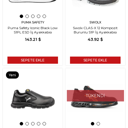
PUMA SAFETY
SWOLX
Puma Safety Iconic Black Low
Swolx CLAS-X 12 Kompozit
S1PL ESD İş Ayakkabısı
Burunlu S1P İş Ayakkabısı
143.21 $
43.92 $
SEPETE EKLE
SEPETE EKLE
Yeni
Ürün
TÜKENDI