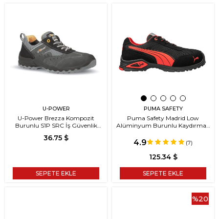
U-POWER
PUMA SAFETY
U-Power Brezza Kompozit
Puma Safety Madrid Low
Burunlu S1P SRC İş Güvenlik
Alüminyum Burunlu Kaydırmaz
Ayakkabısı
Tabanlı S1 PL FO SR İş Ayakkabısı
36.75 $
4.9
(7)
125.34 $
SEPETE EKLE
SEPETE EKLE
%20