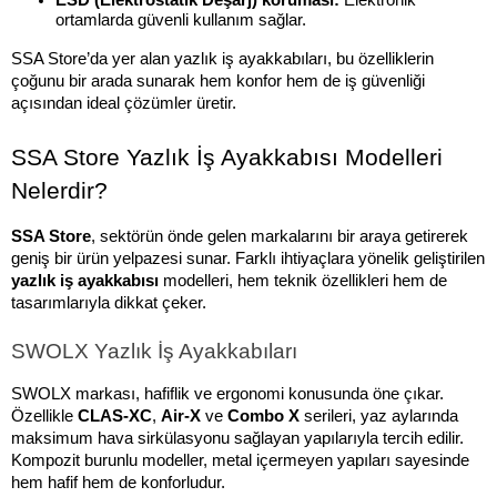
ESD (Elektrostatik Deşarj) koruması:
 Elektronik 
ortamlarda güvenli kullanım sağlar.
SSA Store’da yer alan yazlık iş ayakkabıları, bu özelliklerin 
çoğunu bir arada sunarak hem konfor hem de iş güvenliği 
açısından ideal çözümler üretir.
SSA Store Yazlık İş Ayakkabısı Modelleri 
Nelerdir?
SSA Store
, sektörün önde gelen markalarını bir araya getirerek 
geniş bir ürün yelpazesi sunar. Farklı ihtiyaçlara yönelik geliştirilen 
yazlık iş ayakkabısı
 modelleri, hem teknik özellikleri hem de 
tasarımlarıyla dikkat çeker.
SWOLX Yazlık İş Ayakkabıları
SWOLX markası, hafiflik ve ergonomi konusunda öne çıkar. 
Özellikle 
CLAS-XC
, 
Air-X
 ve 
Combo X
 serileri, yaz aylarında 
maksimum hava sirkülasyonu sağlayan yapılarıyla tercih edilir. 
Kompozit burunlu modeller, metal içermeyen yapıları sayesinde 
hem hafif hem de konforludur.