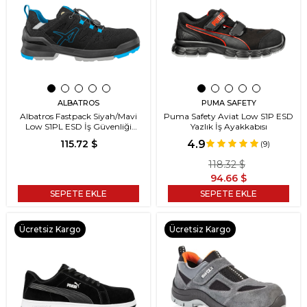
ALBATROS
PUMA SAFETY
Albatros Fastpack Siyah/Mavi
Puma Safety Aviat Low S1P ESD
Low S1PL ESD İş Güvenliği
Yazlık İş Ayakkabısı
Ayakkabısı
4.9
115.72 $
(9)
118.32 $
94.66 $
SEPETE EKLE
SEPETE EKLE
Ücretsiz Kargo
Ücretsiz Kargo