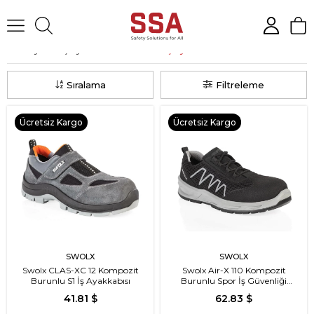
Anasayfa
İş Ayakkabıları
Yazlık İş Ayakkabısı
Sıralama
Filtreleme
Ücretsiz Kargo
Ücretsiz Kargo
SWOLX
SWOLX
Swolx CLAS-XC 12 Kompozit
Swolx Air-X 110 Kompozit
Burunlu S1 İş Ayakkabısı
Burunlu Spor İş Güvenliği
Ayakkabısı
41.81 $
62.83 $