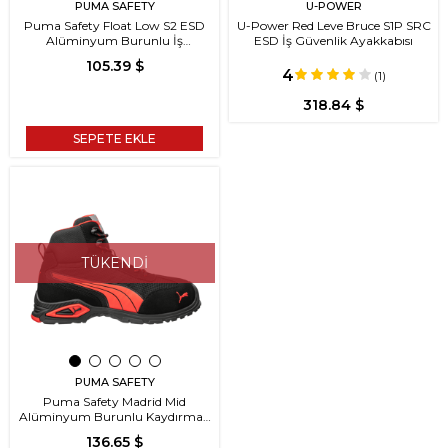
PUMA SAFETY
U-POWER
Puma Safety Float Low S2 ESD
U-Power Red Leve Bruce S1P SRC
Alüminyum Burunlu İş
ESD İş Güvenlik Ayakkabısı
Ayakkabısı
105.39 $
4
(1)
318.84 $
SEPETE EKLE
TÜKENDI
PUMA SAFETY
Puma Safety Madrid Mid
Alüminyum Burunlu Kaydırmaz
Tabanlı İş S1 PL FO SR Bilek
136.65 $
Destekli İş Ayakkabısı