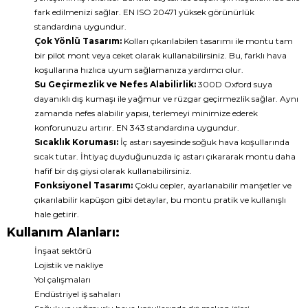
fark edilmenizi sağlar. EN ISO 20471 yüksek görünürlük
standardına uygundur.
Çok Yönlü Tasarım:
Kolları çıkarılabilen tasarımı ile montu tam
bir pilot mont veya ceket olarak kullanabilirsiniz. Bu, farklı hava
koşullarına hızlıca uyum sağlamanıza yardımcı olur.
Su Geçirmezlik ve Nefes Alabilirlik:
300D Oxford suya
dayanıklı dış kumaşı ile yağmur ve rüzgar geçirmezlik sağlar. Aynı
zamanda nefes alabilir yapısı, terlemeyi minimize ederek
konforunuzu artırır. EN 343 standardına uygundur.
Sıcaklık Koruması:
İç astarı sayesinde soğuk hava koşullarında
sıcak tutar. İhtiyaç duyduğunuzda iç astarı çıkararak montu daha
hafif bir dış giysi olarak kullanabilirsiniz.
Fonksiyonel Tasarım:
Çoklu cepler, ayarlanabilir manşetler ve
çıkarılabilir kapüşon gibi detaylar, bu montu pratik ve kullanışlı
hale getirir.
Kullanım Alanları:
İnşaat sektörü
Lojistik ve nakliye
Yol çalışmaları
Endüstriyel iş sahaları