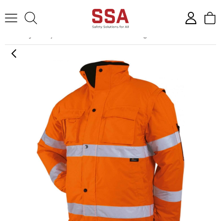
Anasayfa
İş Tulumu
Mont & Yelek & Yağmurluk