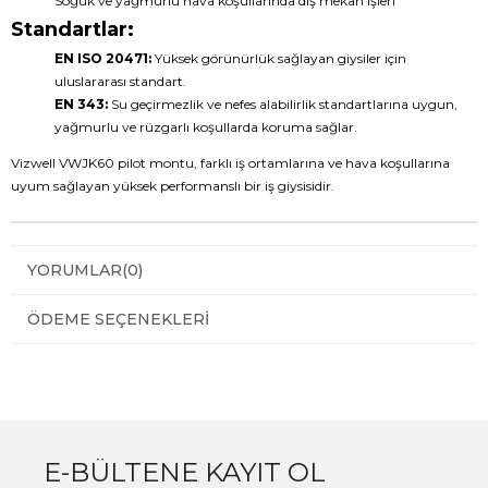
Soğuk ve yağmurlu hava koşullarında dış mekan işleri
Standartlar:
EN ISO 20471:
Yüksek görünürlük sağlayan giysiler için
uluslararası standart.
EN 343:
Su geçirmezlik ve nefes alabilirlik standartlarına uygun,
yağmurlu ve rüzgarlı koşullarda koruma sağlar.
Vizwell VWJK60 pilot montu, farklı iş ortamlarına ve hava koşullarına
uyum sağlayan yüksek performanslı bir iş giysisidir.
YORUMLAR
(0)
ÖDEME SEÇENEKLERI
E-BÜLTENE KAYIT OL