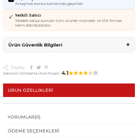
Anlaşmalı banka kartlarında geçerlidir.
Yetkili Satıcı
Sitedeki satışa sunulan tüm ürünler orijinaldir ve SSA firması
resmi distribütördür.
+
Ürün Güvenlik Bilgileri
Paylaş
4.1
Satıcının Ortalama Ürün Puanı:
ÜRÜN ÖZELLIKLERI
YORUMLAR
(0)
ÖDEME SEÇENEKLERI