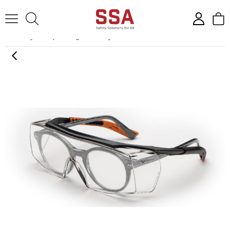
Anasayfa
İş Gözlüğü
Koruyucu Gözlükler
Univet 5X7 Clear Gö