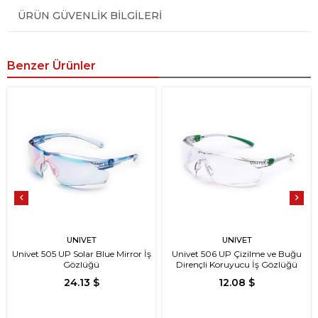
ÜRÜN GÜVENLIK BILGILERI
Benzer Ürünler
UNIVET
UNIVET
Univet 505 UP Solar Blue Mirror İş
Univet 506 UP Çizilme ve Buğu
Gözlüğü
Dirençli Koruyucu İş Gözlüğü
24.13 $
12.08 $