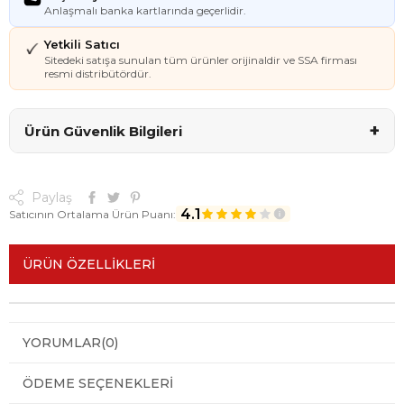
Anlaşmalı banka kartlarında geçerlidir.
Yetkili Satıcı
Sitedeki satışa sunulan tüm ürünler orijinaldir ve SSA firması
resmi distribütördür.
+
Ürün Güvenlik Bilgileri
Paylaş
4.1
Satıcının Ortalama Ürün Puanı:
ÜRÜN ÖZELLIKLERI
YORUMLAR
(0)
ÖDEME SEÇENEKLERI