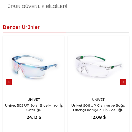
ÜRÜN GÜVENLIK BILGILERI
Benzer Ürünler
UNIVET
UNIVET
Univet 505 UP Solar Blue Mirror İş
Univet 506 UP Çizilme ve Buğu
Gözlüğü
Dirençli Koruyucu İş Gözlüğü
24.13 $
12.08 $