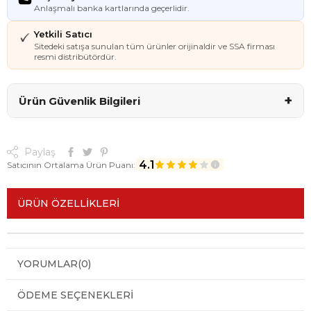
Anlaşmalı banka kartlarında geçerlidir.
Yetkili Satıcı
Sitedeki satışa sunulan tüm ürünler orijinaldir ve SSA firması
resmi distribütördür.
+
Ürün Güvenlik Bilgileri
Paylaş
4.1
Satıcının Ortalama Ürün Puanı:
ÜRÜN ÖZELLIKLERI
YORUMLAR
(0)
ÖDEME SEÇENEKLERI