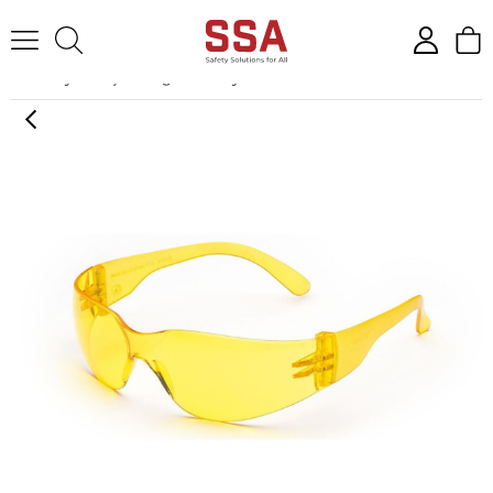
Anasayfa
İş Gözlüğü
Koruyucu Gözlükler
Univet 568 Contrast