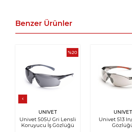
Benzer Ürünler
%20
UNIVET
UNIVE
Univet 505U Gri Lensli
Univet 513 In
Koruyucu İş Gözlüğü
Gözlüğ