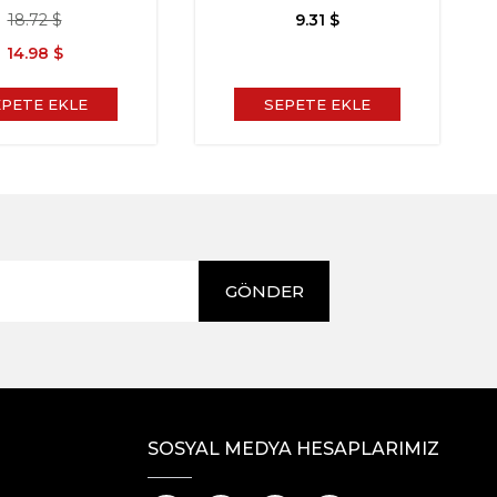
18.72 $
9.31 $
14.98 $
EPETE EKLE
SEPETE EKLE
GÖNDER
SOSYAL MEDYA HESAPLARIMIZ