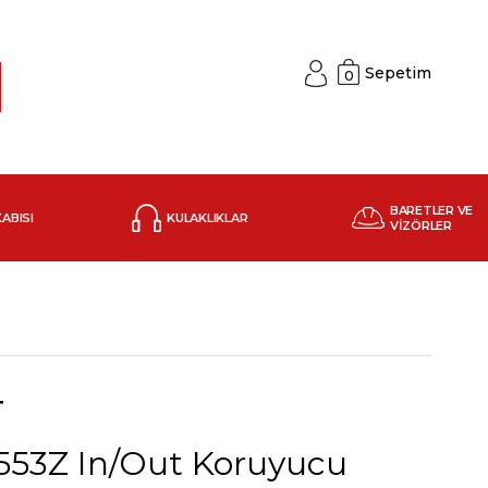
Sepetim
0
BARETLER VE
KABISI
KULAKLIKLAR
VİZÖRLER
T
553Z In/Out Koruyucu