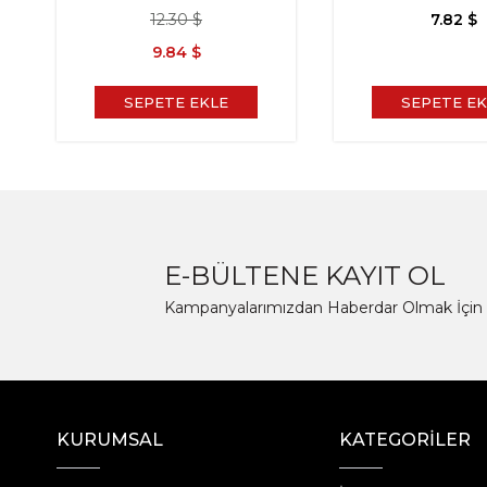
12.30 $
7.82 $
9.84 $
SEPETE EKLE
SEPETE EK
E-BÜLTENE KAYIT OL
Kampanyalarımızdan Haberdar Olmak İçin 
KURUMSAL
KATEGORİLER