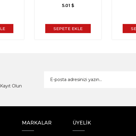
5.01 $
LE
SEPETE EKLE
S
Kayıt Olun
MARKALAR
ÜYELİK