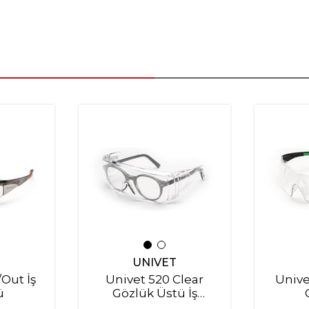
T
UNIVET
/Out İş
Univet 520 Clear
Unive
ü
Gözlük Üstü İş
Gözlüğü