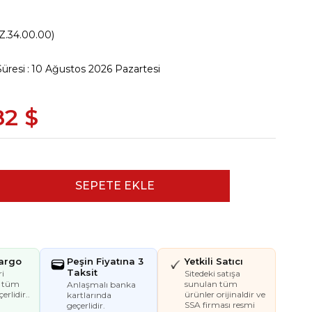
Z.34.00.00)
Süresi
:
10 Ağustos 2026 Pazartesi
82 $
Kargo
Peşin Fiyatına 3
Yetkili Satıcı
Taksit
i
Sitedeki satışa
e tüm
sunulan tüm
Anlaşmalı banka
erlidir..
ürünler orijinaldir ve
kartlarında
SSA firması resmi
geçerlidir.