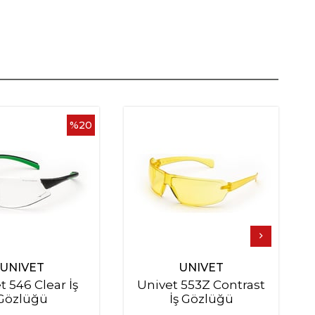
%20
UNIVET
UNIVET
t 546 Clear İş
Univet 553Z Contrast
Gözlüğü
İş Gözlüğü