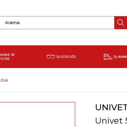
MASKE VE
İŞ GÖZLÜĞÜ
İŞ AYAK
FİLTRE
zlük
UNIVE
Univet 