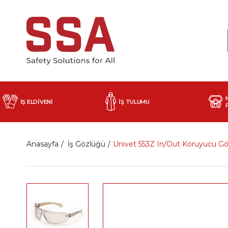
İŞ ELDİVENİ
İŞ TULUMU
Anasayfa
İş Gözlüğü
Univet 553Z In/Out Koruyucu Gö