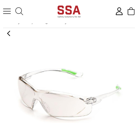
Anasayfa
İş Gözlüğü
Koruyucu Gözlükler
Univet 516 Clear Fla