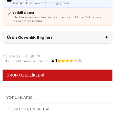
Anlaşmalı banka kartlarında geçerlidir.
Yetkili Satıcı
Sitedeki satışa sunulan tüm ürünler orijinaldir ve SSA firması
resmi distribütördür.
+
Ürün Güvenlik Bilgileri
Paylaş
4.1
Satıcının Ortalama Ürün Puanı:
ÜRÜN ÖZELLIKLERI
YORUMLAR
(0)
ÖDEME SEÇENEKLERI