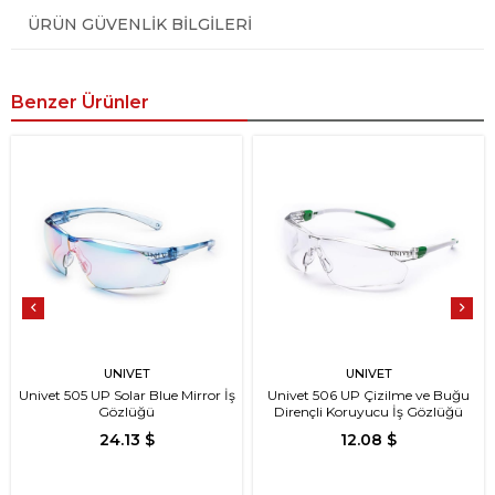
ÜRÜN GÜVENLIK BILGILERI
Benzer Ürünler
UNIVET
UNIVET
Univet 505 UP Solar Blue Mirror İş
Univet 506 UP Çizilme ve Buğu
Gözlüğü
Dirençli Koruyucu İş Gözlüğü
24.13 $
12.08 $