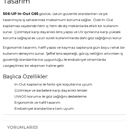
Tasarım
506-UP In-Out G65
gözlük, üstün güvenlik standartları ve şık
tasarımıyla iş sahalarında maksimum koruma sağlar. Özel In-Out
kaplaması sayesinde hem iç hem de dış mekânlarda etkili bir kullanım
sunar. Çizilmeye karşı dayanıklı lens yapısı ve UV ışınlarına karşı yüksek
koruma sağlayarak uzun süreli kullanımlarda dahi göz sağlığınızı korur.
Ergonomik tasarımı, hafif yapısı ve kaymaz saplarıyla gün boyu rahat bir
kullanım deneyimi sunar. Şeffaf lens seçeneği, görüş netliğini artırırken iş
güvenliği standartlarına uygunluğu ile endüstriyel ortamlarda
vazgeçilmez bir ekipman haline gelir.
Başlıca Özellikler:
In-Out kaplama ile farklı ışık koşullarına uyum.
Çizilmeye ve darbelere karşı dayanıklı lensler.
UV400 koruma ile göz sağlığını destekleme.
Ergonomik ve hafif tasarım.
Endüstriyel standartlara tam uyum.
YORUMLAR
(0)