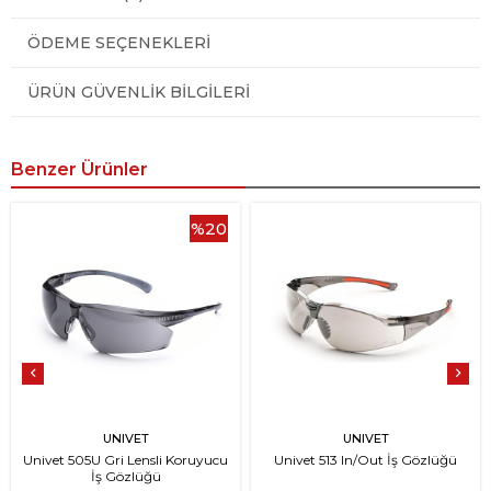
ÖDEME SEÇENEKLERI
ÜRÜN GÜVENLIK BILGILERI
Benzer Ürünler
%20
UNIVET
UNIVET
Univet 505U Gri Lensli Koruyucu
Univet 513 In/Out İş Gözlüğü
İş Gözlüğü