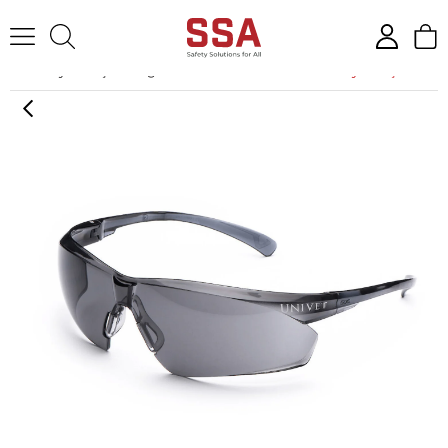
Anasayfa
İş Gözlüğü
Univet 505U Gri Lensli Koruyucu İş Gözlüğ