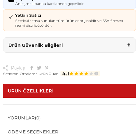
Anlaşmalı banka kartlarında geçerlidir.
Yetkili Satıcı
Sitedeki satışa sunulan tüm ürünler orijinaldir ve SSA firması
resmi distribütördür.
+
Ürün Güvenlik Bilgileri
Paylaş
4.1
Satıcının Ortalama Ürün Puanı:
ÜRÜN ÖZELLIKLERI
YORUMLAR
(0)
ÖDEME SEÇENEKLERI