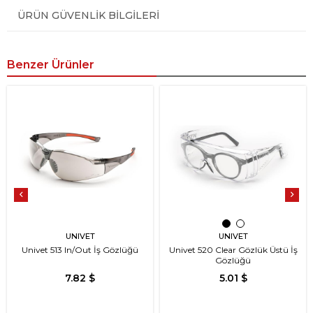
ÜRÜN GÜVENLIK BILGILERI
Benzer Ürünler
UNIVET
UNIVET
Univet 513 In/Out İş Gözlüğü
Univet 520 Clear Gözlük Üstü İş
Gözlüğü
7.82 $
5.01 $