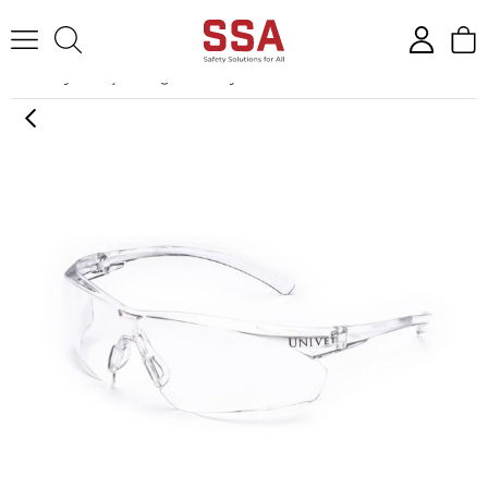
Anasayfa
İş Gözlüğü
Koruyucu Gözlükler
Univet 505 UP Clear