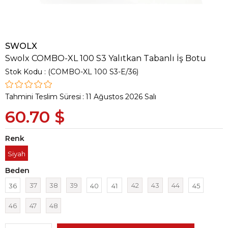
SWOLX
Swolx COMBO-XL 100 S3 Yalıtkan Tabanlı İş Botu
Stok Kodu
(COMBO-XL 100 S3-E/36)
Tahmini Teslim Süresi
:
11 Ağustos 2026 Salı
60.70 $
Renk
Siyah
Beden
37
38
39
42
43
44
36
40
41
45
46
47
48