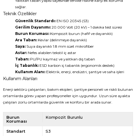
Yalıtkan taban yapısı sayesinde tehlike riskine karşı ek koruma
sağlar.
Teknik Özellikler
Güvenlik Standardı:
EN ISO 20345 (S3)
Gerilim Dayanımı:
20.000 Volt (20 kV) – 1 dakika test süresi
Burun Koruması:
Kompozit burun (hafif ve dayanıklı)
Ara Taban:
Kevlar (delinmeye dayanıklı)
Saya:
Suya dayanıklı 1.8 mm süet mikrofiber
Astar:
Nefes alabilen tekstil iç astar
Taban:
PU/PU kaymaz ve yalıtkan dış taban
İç Tabanlık:
ESD karbon iç tabanlık (ergonomik destek)
Kullanım Alanı:
Elektrik, enerji, endüstri, şantiye ve saha işleri
Kullanım Alanları
Enerji sektörü çalışanları, bakım ekipleri, şantiye personeli ve riskli bulunan
ortamlarda görev yapan profesyoneller için uygundur. Uzun süre ayakta
çalışılan zorlu ortamlarda güvenlik ve konforu bir arada sunar.
Burun
Kompozit Burunlu
Koruması
Standart
S3