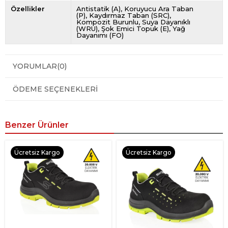
Özellikler
Antistatik (A)
Koruyucu Ara Taban
(P)
Kaydırmaz Taban (SRC)
Kompozit Burunlu
Suya Dayanıklı
(WRU)
Şok Emici Topuk (E)
Yağ
Dayanımı (FO)
YORUMLAR
(0)
ÖDEME SEÇENEKLERI
Benzer Ürünler
Ücretsiz Kargo
Ücretsiz Kargo