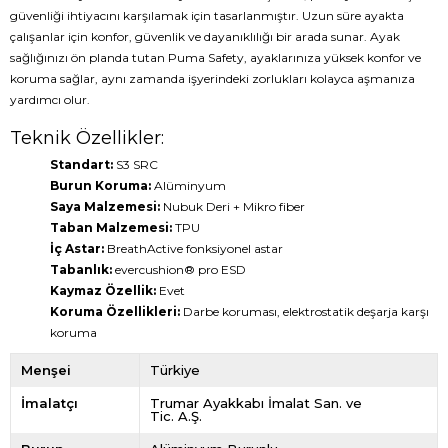
güvenliği ihtiyacını karşılamak için tasarlanmıştır. Uzun süre ayakta
çalışanlar için konfor, güvenlik ve dayanıklılığı bir arada sunar. Ayak
sağlığınızı ön planda tutan Puma Safety, ayaklarınıza yüksek konfor ve
koruma sağlar, aynı zamanda işyerindeki zorlukları kolayca aşmanıza
yardımcı olur.
Teknik Özellikler:
Standart:
S3 SRC
Burun Koruma:
Alüminyum
Saya Malzemesi:
Nubuk Deri + Mikro fiber
Taban Malzemesi:
TPU
İç Astar:
BreathActive fonksiyonel astar
Tabanlık:
evercushion® pro ESD
Kaymaz Özellik:
Evet
Koruma Özellikleri:
Darbe koruması, elektrostatik deşarja karşı
koruma
Menşei
Türkiye
İmalatçı
Trumar Ayakkabı İmalat San. ve
Tic. A.Ş.