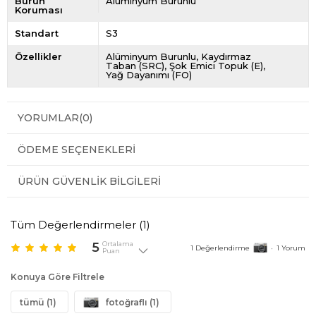
Burun
Alüminyum Burunlu
Koruması
Standart
S3
Özellikler
Alüminyum Burunlu
Kaydırmaz
Taban (SRC)
Şok Emici Topuk (E)
Yağ Dayanımı (FO)
YORUMLAR
(0)
ÖDEME SEÇENEKLERI
ÜRÜN GÜVENLIK BILGILERI
Tüm Değerlendirmeler (
1
)
5
Ortalama
1
Değerlendirme
•
1
Yorum
Puan
Konuya Göre Filtrele
tümü (1)
fotoğraflı (1)