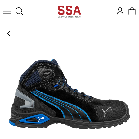
Anasayfa
İş Ayakkabıları
İş Botları