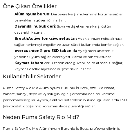
Öne Çıkan Özellikler:
Alüminyum burun:
Darbelere karşı mükemmel koruma sağlar
ve ayakların güvenliğini artırır.
Dayanıklı nubuk deri:
Suya ve dış etkenlere karşı üstün
dayanıklılık sunar.
BreathActive fonksiyonel astar:
Ayaklarınızın nefes almasını
sağlar, terlemeyi engeller ve uzun süreli kullanımda konfor sağlar.
evercushion® pro ESD tabanlık:
Ayağınızın anatomik
yapısına uyum sağlar, ekstra yastıklama ve rahatlık sunar.
Kaymaz taban:
Zorlu zeminlerde güvenli adım atmanızı sağlar,
kaymaz özellik sayesinde düşme riskini azaltır.
Kullanılabilir Sektörler:
Puma Safety Rio Mid Alüminyum Burunlu İş Botu, özellikle inşaat,
zanaat, sanayi, depo ve lojistik gibi ağır iş ortamlarında mükemmel
performans sergiler. Ayrıca, elektrikli sistemlerin bulunduğu alanlarda ESD
(elektrostatik boşalma) koruması ile de güvenliği sağlar.
Neden Puma Safety Rio Mid?
Puma Safety Rio Mid Alüminyum Burunlu İş Botu, profesyonellerin iş