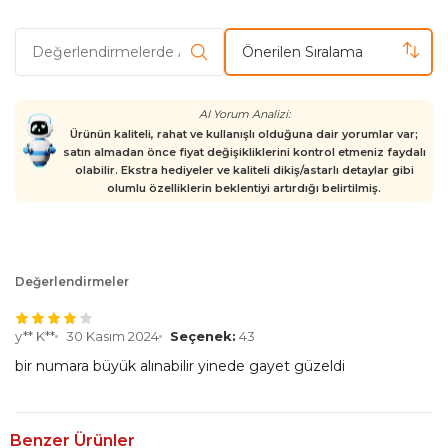
Önerilen Sıralama
AI Yorum Analizi:
Ürünün kaliteli, rahat ve kullanışlı olduğuna dair yorumlar var;
satın almadan önce fiyat değişikliklerini kontrol etmeniz faydalı
olabilir. Ekstra hediyeler ve kaliteli dikiş/astarlı detaylar gibi
olumlu özelliklerin beklentiyi artırdığı belirtilmiş.
Değerlendirmeler
y** K**
30 Kasım 2024
Seçenek:
43
bir numara büyük alınabilir yinede gayet güzeldi
Benzer Ürünler