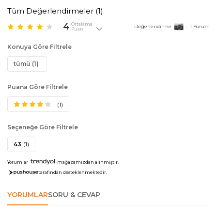
Tüm Değerlendirmeler (
1
)
4
Ortalama
1
Değerlendirme
•
1
Yorum
Puan
Konuya Göre Filtrele
tümü (1)
Puana Göre Filtrele
(1)
Seçeneğe Göre Filtrele
43
(1)
Yorumlar
mağazamızdan alınmıştır.
tarafından desteklenmektedir.
YORUMLAR
SORU & CEVAP