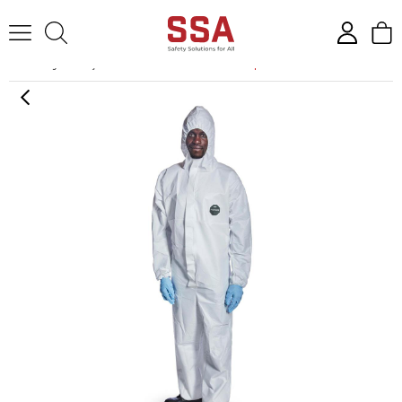
Anasayfa
İş Tulumu
ProShield®