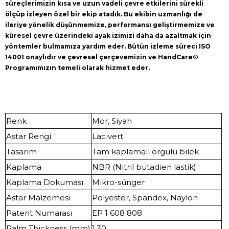
süreçlerimizin kısa ve uzun vadeli çevre etkilerini sürekli
ölçüp izleyen özel bir ekip atadık. Bu ekibin uzmanlığı de
ileriye yönelik düşünmemize, performansı geliştirmemize ve
küresel çevre üzerindeki ayak izimizi daha da azaltmak için
yöntemler bulmamıza yardım eder. Bütün izleme süreci ISO
14001 onaylıdır ve çevresel çerçevemizin ve HandCare®
Programımızın temeli olarak hizmet eder.
Renk
Mor, Siyah
Astar Rengi
Lacivert
Tasarım
Tam kaplamalı örgülü bilek
Kaplama
NBR (Nitril butadien lastik)
Kaplama Dokuması
Mikro-sünger
Astar Malzemesi
Polyester, Spandex, Naylon
Patent Numarası
EP 1 608 808
Palm Thickness (mm)
1,30