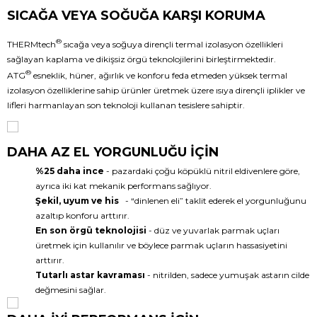
SICAĞA VEYA SOĞUĞA KARŞI KORUMA
®
THERMtech
sıcağa veya soğuya dirençli termal izolasyon özellikleri
sağlayan kaplama ve dikişsiz örgü teknolojilerini birleştirmektedir.
®
ATG
esneklik, hüner, ağırlık ve konforu feda etmeden yüksek termal
izolasyon özelliklerine sahip ürünler üretmek üzere ısıya dirençli iplikler ve
lifleri harmanlayan son teknoloji kullanan tesislere sahiptir.
DAHA AZ EL YORGUNLUĞU İÇİN
%25 daha ince
- pazardaki çoğu köpüklü nitril eldivenlere göre,
ayrıca iki kat mekanik performans sağlıyor.
Şekil, uyum ve his
- “dinlenen eli” taklit ederek el yorgunluğunu
azaltıp konforu arttırır.
En son örgü teknolojisi
- düz ve yuvarlak parmak uçları
üretmek için kullanılır ve böylece parmak uçların hassasiyetini
arttırır.
Tutarlı astar kavraması
- nitrilden, sadece yumuşak astarın cilde
değmesini sağlar.