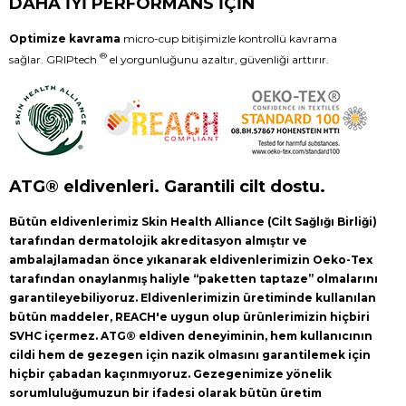
DAHA İYİ PERFORMANS İÇİN
Optimize kavrama
micro-cup bitişimizle kontrollü kavrama
®
sağlar. GRIPtech
el yorgunluğunu azaltır, güvenliği arttırır.
ATG® eldivenleri. Garantili cilt dostu.
Bütün eldivenlerimiz Skin Health Alliance (Cilt Sağlığı Birliği)
tarafından dermatolojik akreditasyon almıştır ve
ambalajlamadan önce yıkanarak eldivenlerimizin Oeko-Tex
tarafından onaylanmış haliyle “paketten taptaze” olmalarını
garantileyebiliyoruz. Eldivenlerimizin üretiminde kullanılan
bütün maddeler, REACH'e uygun olup ürünlerimizin hiçbiri
SVHC içermez. ATG® eldiven deneyiminin, hem kullanıcının
cildi hem de gezegen için nazik olmasını garantilemek için
hiçbir çabadan kaçınmıyoruz. Gezegenimize yönelik
sorumluluğumuzun bir ifadesi olarak bütün üretim