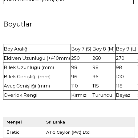
Boyutlar
Boy Aralığı
Boy 7 (S)
Boy 8 (M)
Boy 9 (L)
Eldiven Uzunluğu (+/-10mm)
250
260
270
Bilek Uzunluğu (mm)
98
98
98
Bilek Genişliği (mm)
96
96
100
Avuç Genişliği (mm)
110
115
118
Overlok Rengi
Kırmızı
Turuncu
Beyaz
Menşei
Sri Lanka
Üretici
ATG Ceylon (Pvt) Ltd.