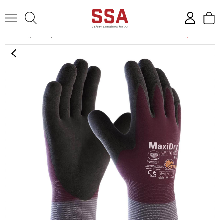
Anasayfa
İş Eldiveni
Termal Eldivenler