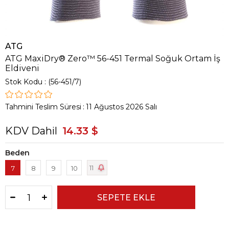
ATG
ATG MaxiDry® Zero™ 56-451 Termal Soğuk Ortam İş
Eldiveni
Stok Kodu
(56-451/7)
Tahmini Teslim Süresi
:
11 Ağustos 2026 Salı
KDV Dahil
14.33 $
Beden
11
7
8
9
10