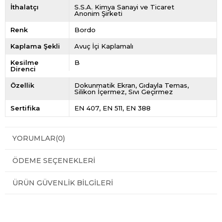
İthalatçı
S.S.A. Kimya Sanayi ve Ticaret
Anonim Şirketi
Renk
Bordo
Kaplama Şekli
Avuç İçi Kaplamalı
Kesilme
B
Direnci
Özellik
Dokunmatik Ekran
Gıdayla Temas
Silikon İçermez
Sıvı Geçirmez
Sertifika
EN 407
EN 511
EN 388
YORUMLAR
(0)
ÖDEME SEÇENEKLERI
ÜRÜN GÜVENLIK BILGILERI