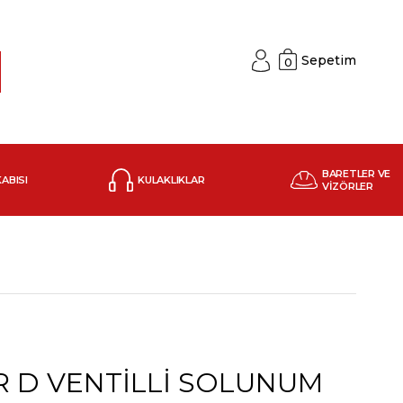
Sepetim
0
BARETLER VE
KABISI
KULAKLIKLAR
VİZÖRLER
R D VENTİLLİ SOLUNUM