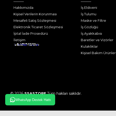
Hakkımızda
İş Eldiveni
Kişisel Verilerin Korunması
İş Tulumu
Mesafeli Satış Sözleşmesi
Maske ve Filtre
Elektronik Ticaret Sözleşmesi
İş Gözlüğü
İptal İade Prosedürü
İş Ayakkabısı
İletişim
Baretler ve Vizörler
Kulaklıklar
Kişisel Bakım Ürünler
© 2026
SSASTORE
Tüm hakları saklıdır.
WhatsApp Destek Hattı