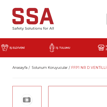
İŞ ELDİVENİ
İŞ TULUMU
Anasayfa
Solunum Koruyucular
FFP1 NR D VENTİL