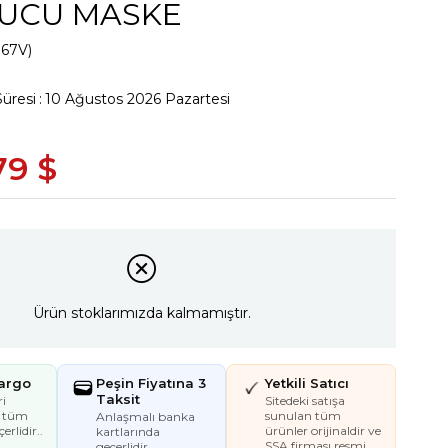
UCU MASKE
067V)
Süresi
:
10 Ağustos 2026 Pazartesi
79 $
Ürün stoklarımızda kalmamıştır.
Kargo
Peşin Fiyatına 3
Yetkili Satıcı
Taksit
i
Sitedeki satışa
e tüm
sunulan tüm
Anlaşmalı banka
erlidir..
ürünler orijinaldir ve
kartlarında
SSA firması resmi
geçerlidir.