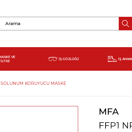
MASKE VE
İŞ GÖZLÜĞÜ
İŞ AYAK
FİLTRE
Lİ SOLUNUM KORUYUCU MASKE
MFA
FFP1 N