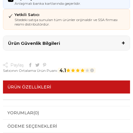
Anlaşmalı banka kartlarında geçerlidir.
Yetkili Satıcı
Sitedeki satışa sunulan tüm ürünler orijinaldir ve SSA firması
resmi distribütördür.
+
Ürün Güvenlik Bilgileri
Paylaş
4.1
Satıcının Ortalama Ürün Puanı:
ÜRÜN ÖZELLIKLERI
YORUMLAR
(0)
ÖDEME SEÇENEKLERI