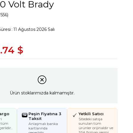
0 Volt Brady
556)
Süresi
:
11 Ağustos 2026 Salı
.74 $
Ürün stoklarımızda kalmamıştır.
Kargo
Peşin Fiyatına 3
Yetkili Satıcı
Taksit
i
Sitedeki satışa
e tüm
sunulan tüm
Anlaşmalı banka
erlidir..
ürünler orijinaldir ve
kartlarında
SSA firması resmi
geçerlidir.