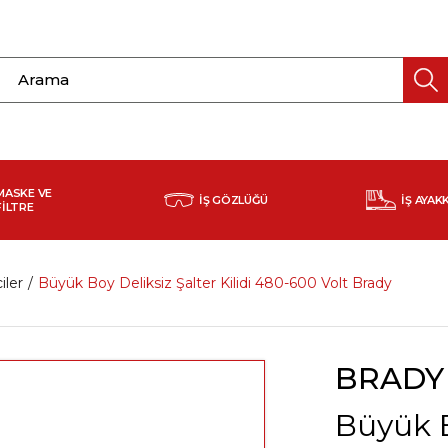
MASKE VE
İŞ GÖZLÜĞÜ
İŞ AYAK
FİLTRE
iler
Büyük Boy Deliksiz Şalter Kilidi 480-600 Volt Brady
BRADY
Büyük B