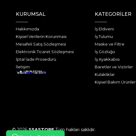
KURUMSAL
KATEGORİLER
Hakkımızda
İş Eldiveni
Kişisel Verilerin Korunması
İş Tulumu
Mesafeli Satış Sözleşmesi
Maske ve Filtre
Elektronik Ticaret Sözleşmesi
İş Gözlüğü
İptal İade Prosedürü
İş Ayakkabısı
İletişim
Baretler ve Vizörler
Kulaklıklar
Kişisel Bakım Ürünler
© 2026
SSASTORE
Tüm hakları saklıdır.