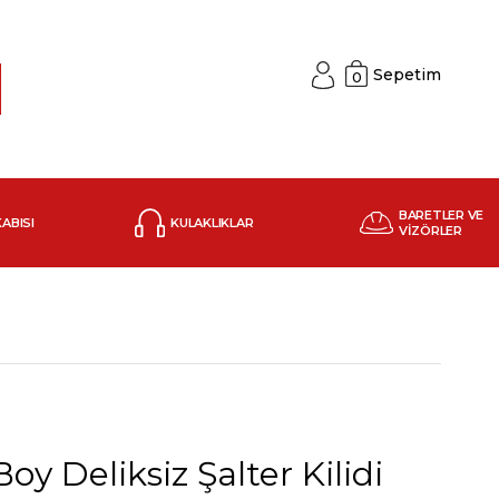
Sepetim
0
BARETLER VE
KABISI
KULAKLIKLAR
VİZÖRLER
oy Deliksiz Şalter Kilidi