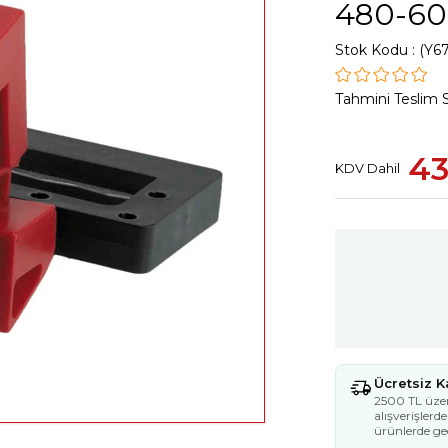
480-60
Stok Kodu
(Y67
Tahmini Teslim 
43
KDV Dahil
Ücretsiz 
2500 TL üzer
alışverişlerd
ürünlerde geç