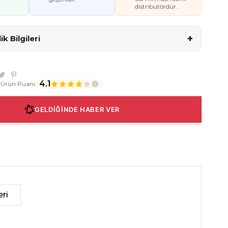
distribütördür.
+
k Bilgileri
4.1
 Ürün Puanı:
GELDİĞİNDE HABER VER
ri