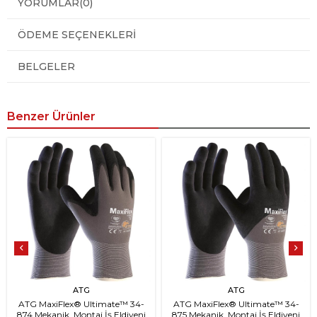
YORUMLAR
(0)
ÖDEME SEÇENEKLERI
BELGELER
Benzer Ürünler
ATG
ATG
ATG MaxiFlex® Ultimate™ 34-
ATG MaxiFlex® Ultimate™ 34-
874 Mekanik, Montaj İş Eldiveni
875 Mekanik, Montaj İş Eldiveni