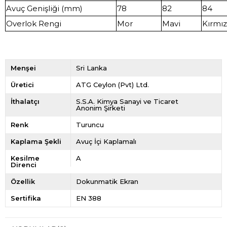
Avuç Genişliği (mm)
78
82
84
Overlok Rengi
Mor
Mavi
Kırmız
Menşei
Sri Lanka
Üretici
ATG Ceylon (Pvt) Ltd.
İthalatçı
S.S.A. Kimya Sanayi ve Ticaret
Anonim Şirketi
Renk
Turuncu
Kaplama Şekli
Avuç İçi Kaplamalı
Kesilme
A
Direnci
Özellik
Dokunmatik Ekran
Sertifika
EN 388