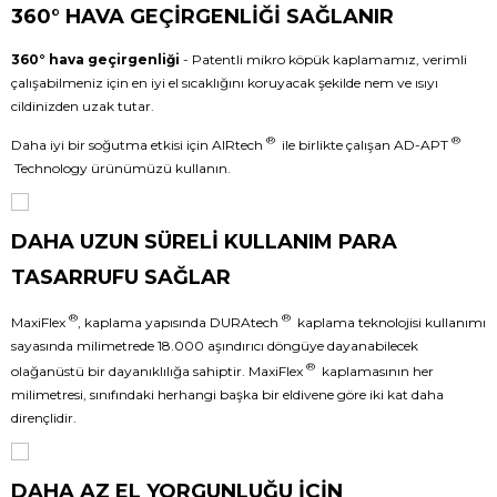
360° HAVA GEÇİRGENLİĞİ SAĞLANIR
360° hava geçirgenliği
- Patentli mikro köpük kaplamamız, verimli
çalışabilmeniz için en iyi el sıcaklığını koruyacak şekilde nem ve ısıyı
cildinizden uzak tutar.
®
®
Daha iyi bir soğutma etkisi için AIRtech
ile birlikte çalışan AD-APT
Technology ürünümüzü kullanın.
DAHA UZUN SÜRELİ KULLANIM PARA
TASARRUFU SAĞLAR
®
®
MaxiFlex
, kaplama yapısında DURAtech
kaplama teknolojisi kullanımı
sayasında milimetrede 18.000 aşındırıcı döngüye dayanabilecek
®
olağanüstü bir dayanıklılığa sahiptir. MaxiFlex
kaplamasının her
milimetresi, sınıfındaki herhangi başka bir eldivene göre iki kat daha
dirençlidir.
DAHA AZ EL YORGUNLUĞU İÇİN