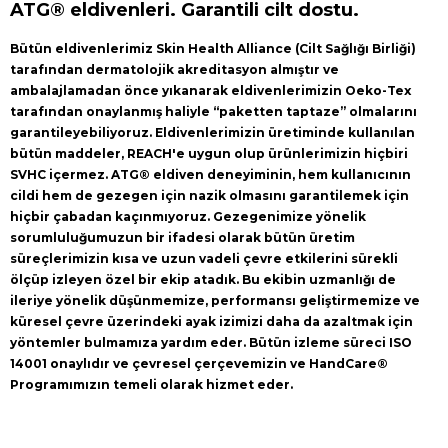
ATG® eldivenleri. Garantili cilt dostu.
Bütün eldivenlerimiz Skin Health Alliance (Cilt Sağlığı Birliği)
tarafından dermatolojik akreditasyon almıştır ve
ambalajlamadan önce yıkanarak eldivenlerimizin Oeko-Tex
tarafından onaylanmış haliyle “paketten taptaze” olmalarını
garantileyebiliyoruz. Eldivenlerimizin üretiminde kullanılan
bütün maddeler, REACH'e uygun olup ürünlerimizin hiçbiri
SVHC içermez. ATG® eldiven deneyiminin, hem kullanıcının
cildi hem de gezegen için nazik olmasını garantilemek için
hiçbir çabadan kaçınmıyoruz. Gezegenimize yönelik
sorumluluğumuzun bir ifadesi olarak bütün üretim
süreçlerimizin kısa ve uzun vadeli çevre etkilerini sürekli
ölçüp izleyen özel bir ekip atadık. Bu ekibin uzmanlığı de
ileriye yönelik düşünmemize, performansı geliştirmemize ve
küresel çevre üzerindeki ayak izimizi daha da azaltmak için
yöntemler bulmamıza yardım eder. Bütün izleme süreci ISO
14001 onaylıdır ve çevresel çerçevemizin ve HandCare®
Programımızın temeli olarak hizmet eder.