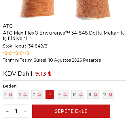
ATG
ATG MaxiFlex® Endurance™ 34-848 Dotlu Mekanik
İş Eldiveni
Stok Kodu
(34-848/8)
Tahmini Teslim Süresi
:
10 Ağustos 2026 Pazartesi
KDV Dahil
9.13 $
Beden
5
6
7
9
10
11
12
8