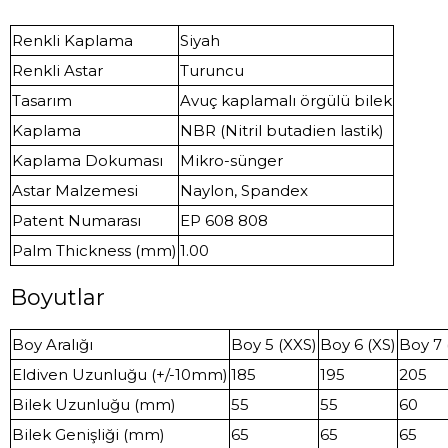
Renkli Kaplama
Siyah
Renkli Astar
Turuncu
Tasarım
Avuç kaplamalı örgülü bilek
Kaplama
NBR (Nitril butadien lastik)
Kaplama Dokuması
Mikro-sünger
Astar Malzemesi
Naylon, Spandex
Patent Numarası
EP 608 808
Palm Thickness (mm)
1.00
Boyutlar
Boy Aralığı
Boy 5 (XXS)
Boy 6 (XS)
Boy 7 
Eldiven Uzunluğu (+/-10mm)
185
195
205
Bilek Uzunluğu (mm)
55
55
60
Bilek Genişliği (mm)
65
65
65