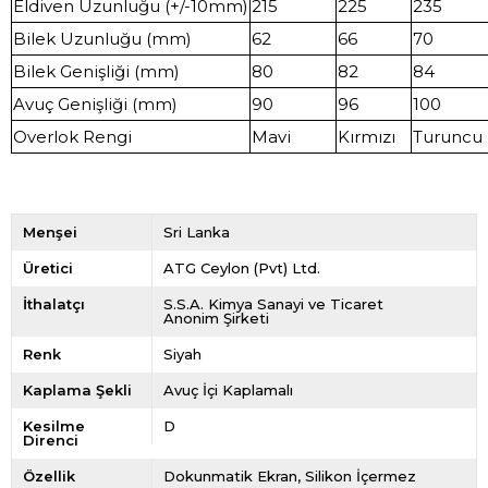
Eldiven Uzunluğu (+/-10mm)
215
225
235
Bilek Uzunluğu (mm)
62
66
70
Bilek Genişliği (mm)
80
82
84
Avuç Genişliği (mm)
90
96
100
Overlok Rengi
Mavi
Kırmızı
Turuncu
Menşei
Sri Lanka
Üretici
ATG Ceylon (Pvt) Ltd.
İthalatçı
S.S.A. Kimya Sanayi ve Ticaret
Anonim Şirketi
Renk
Siyah
Kaplama Şekli
Avuç İçi Kaplamalı
Kesilme
D
Direnci
Özellik
Dokunmatik Ekran
Silikon İçermez