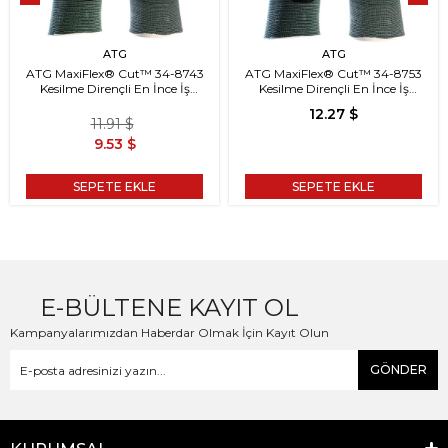
ATG
ATG
ATG MaxiFlex® Cut™ 34-8743
ATG MaxiFlex® Cut™ 34-8753
Kesilme Dirençli En İnce İş
Kesilme Dirençli En İnce İş
Eldiveni
Eldiveni
12.27 $
11.91 $
9.53 $
SEPETE EKLE
SEPETE EKLE
E-BÜLTENE KAYIT OL
Kampanyalarımızdan Haberdar Olmak İçin Kayıt Olun
GÖNDER