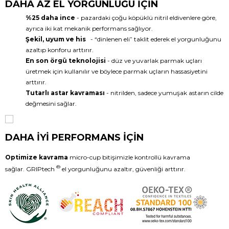
DAHA AZ EL YORGUNLUĞU İÇİN
%25 daha ince
- pazardaki çoğu köpüklü nitril eldivenlere göre,
ayrıca iki kat mekanik performans sağlıyor.
Şekil, uyum ve his
- “dinlenen eli” taklit ederek el yorgunluğunu
azaltıp konforu arttırır.
En son örgü teknolojisi
- düz ve yuvarlak parmak uçları
üretmek için kullanılır ve böylece parmak uçların hassasiyetini
arttırır.
Tutarlı astar kavraması
- nitrilden, sadece yumuşak astarın cilde
değmesini sağlar.
DAHA İYİ PERFORMANS İÇİN
Optimize kavrama
micro-cup bitişimizle kontrollü kavrama
®
sağlar. GRIPtech
el yorgunluğunu azaltır, güvenliği arttırır.