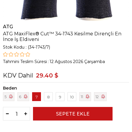
ATG
ATG MaxiFlex® Cut™ 34-1743 Kesilme Dirençli En
İnce İş Eldiveni
Stok Kodu
(34-1743/7)
Tahmini Teslim Süresi
:
12 Ağustos 2026 Çarşamba
KDV Dahil
29.40 $
Beden
5
6
11
12
7
8
9
10