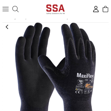
Anasayfa
İş Eldiveni
Kesilme Dirençli Eldivenler