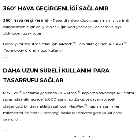
360° HAVA GEÇİRGENLİĞİ SAĞLANIR
360° hava geçirgenliği
- Patentli mikro köpük kaplamamız, verimli
çalışabilmeniz için en iyi el sıcaklığını koruyacak şekilde nem ve ısıyı
cildinizden uzak tutar.
®
®
Daha iyi bir soğutma etkisi için AIRtech
ile birlikte çalışan AD-APT
Technology ürünümüzü kullanın.
DAHA UZUN SÜRELİ KULLANIM PARA
TASARRUFU SAĞLAR
®
®
MaxiFlex
, kaplama yapısında DURAtech
kaplama teknolojisi kullanımı
sayasında milimetrede 18.000 aşındırıcı döngüye dayanabilecek
®
olağanüstü bir dayanıklılığa sahiptir. MaxiFlex
kaplamasının her
milimetresi, sınıfındaki herhangi başka bir eldivene göre iki kat daha
dirençlidir.