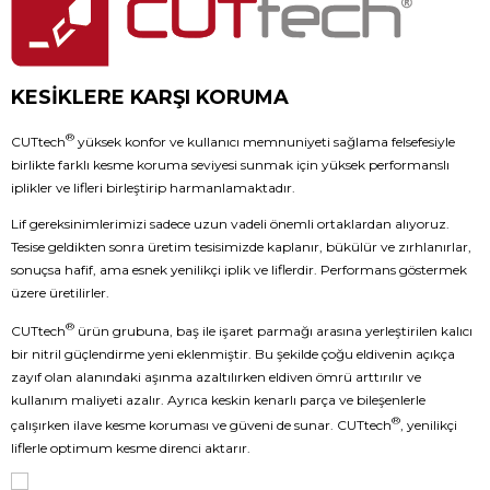
KESİKLERE KARŞI KORUMA
®
CUTtech
yüksek konfor ve kullanıcı memnuniyeti sağlama felsefesiyle
birlikte farklı kesme koruma seviyesi sunmak için yüksek performanslı
iplikler ve lifleri birleştirip harmanlamaktadır.
Lif gereksinimlerimizi sadece uzun vadeli önemli ortaklardan alıyoruz.
Tesise geldikten sonra üretim tesisimizde kaplanır, bükülür ve zırhlanırlar,
sonuçsa hafif, ama esnek yenilikçi iplik ve liflerdir. Performans göstermek
üzere üretilirler.
®
CUTtech
ürün grubuna, baş ile işaret parmağı arasına yerleştirilen kalıcı
bir nitril güçlendirme yeni eklenmiştir. Bu şekilde çoğu eldivenin açıkça
zayıf olan alanındaki aşınma azaltılırken eldiven ömrü arttırılır ve
kullanım maliyeti azalır. Ayrıca keskin kenarlı parça ve bileşenlerle
®
çalışırken ilave kesme koruması ve güveni de sunar. CUTtech
, yenilikçi
liflerle optimum kesme direnci aktarır.