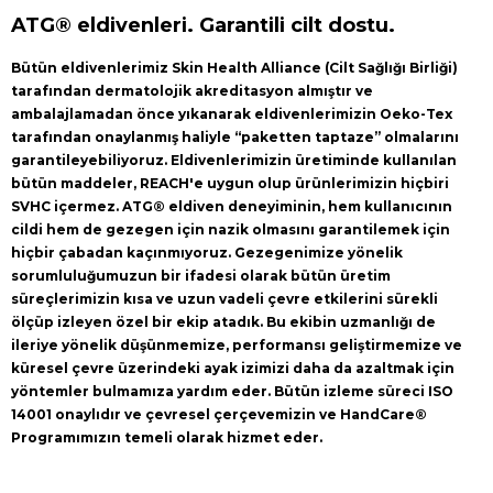
ATG® eldivenleri. Garantili cilt dostu.
Bütün eldivenlerimiz Skin Health Alliance (Cilt Sağlığı Birliği)
tarafından dermatolojik akreditasyon almıştır ve
ambalajlamadan önce yıkanarak eldivenlerimizin Oeko-Tex
tarafından onaylanmış haliyle “paketten taptaze” olmalarını
garantileyebiliyoruz. Eldivenlerimizin üretiminde kullanılan
bütün maddeler, REACH'e uygun olup ürünlerimizin hiçbiri
SVHC içermez. ATG® eldiven deneyiminin, hem kullanıcının
cildi hem de gezegen için nazik olmasını garantilemek için
hiçbir çabadan kaçınmıyoruz. Gezegenimize yönelik
sorumluluğumuzun bir ifadesi olarak bütün üretim
süreçlerimizin kısa ve uzun vadeli çevre etkilerini sürekli
ölçüp izleyen özel bir ekip atadık. Bu ekibin uzmanlığı de
ileriye yönelik düşünmemize, performansı geliştirmemize ve
küresel çevre üzerindeki ayak izimizi daha da azaltmak için
yöntemler bulmamıza yardım eder. Bütün izleme süreci ISO
14001 onaylıdır ve çevresel çerçevemizin ve HandCare®
Programımızın temeli olarak hizmet eder.