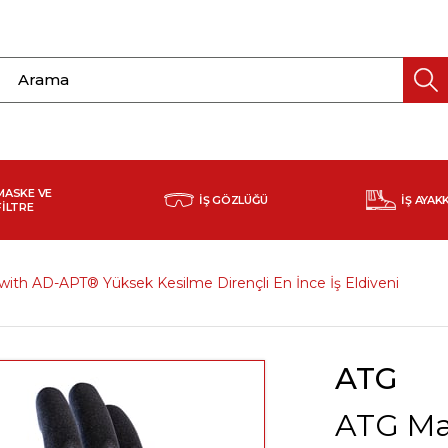
MASKE VE
İŞ GÖZLÜĞÜ
İŞ AYAK
FİLTRE
with AD-APT® Yüksek Kesilme Dirençli En İnce İş Eldiveni
ATG
ATG Max