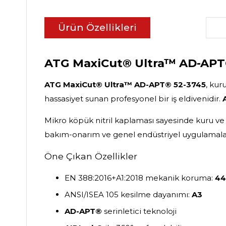
Ürün Özellikleri
ATG MaxiCut® Ultra™ AD-APT® 
ATG MaxiCut® Ultra™ AD-APT® 52-3745
, kur
hassasiyet sunan profesyonel bir iş eldivenidir.
Mikro köpük nitril kaplaması sayesinde kuru ve
bakım-onarım ve genel endüstriyel uygulamalar i
Öne Çıkan Özellikler
EN 388:2016+A1:2018 mekanik koruma:
44
ANSI/ISEA 105 kesilme dayanımı:
A3
AD-APT®
serinletici teknoloji