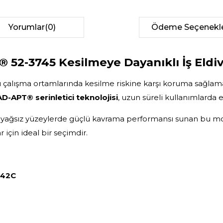
Yorumlar
(0)
Ödeme Seçenekle
52-3745 Kesilmeye Dayanıklı İş Eldi
u çalışma ortamlarında kesilme riskine karşı koruma sağlamak
AD-APT® serinletici teknolojisi
, uzun süreli kullanımlarda 
 yağsız yüzeylerde güçlü kavrama performansı sunan bu model
çin ideal bir seçimdir.
42C