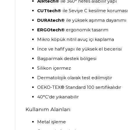
AIRtech®
ile 360° nefes alabilir yapı
CUTtech®
ile Seviye C kesilme koruması
DURAtech®
ile yüksek aşınma dayanımı
ERGOtech®
ergonomik tasarım
Mikro köpük nitril avuç içi kaplama
İnce ve hafif yapı ile yüksek el becerisi
Başparmak destek bölgesi
Silikon içermez
Dermatolojik olarak test edilmiştir
OEKO-TEX® Standard 100 sertifikalıdır
40°C’de yıkanabilir
Kullanım Alanları
Metal işleme