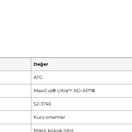
Değer
ATG
MaxiCut® Ultra™ AD-APT®
52-3745
Kuru ortamlar
Mikro köpük nitril