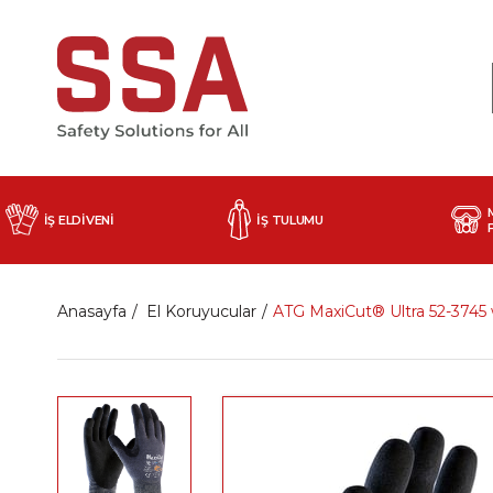
İŞ ELDİVENİ
İŞ TULUMU
Anasayfa
El Koruyucular
ATG MaxiCut® Ultra 52-3745 