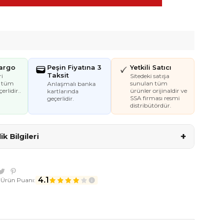
Kargo
Peşin Fiyatına 3
Yetkili Satıcı
Taksit
i
Sitedeki satışa
e tüm
sunulan tüm
Anlaşmalı banka
erlidir..
ürünler orijinaldir ve
kartlarında
SSA firması resmi
geçerlidir.
distribütördür.
+
k Bilgileri
4.1
 Ürün Puanı: