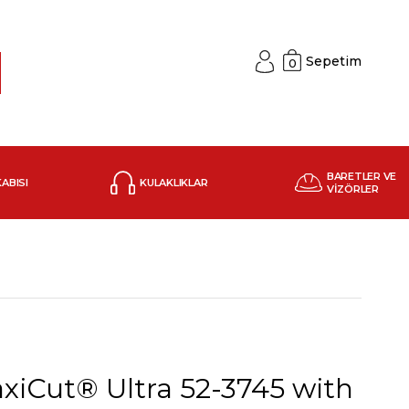
Sepetim
0
BARETLER VE
KABISI
KULAKLIKLAR
VİZÖRLER
iCut® Ultra 52-3745 with