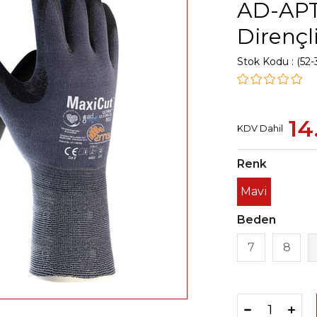
AD-APT
Dirençli
Stok Kodu
(52-
14
KDV Dahil
Renk
Mavi
Beden
7
8