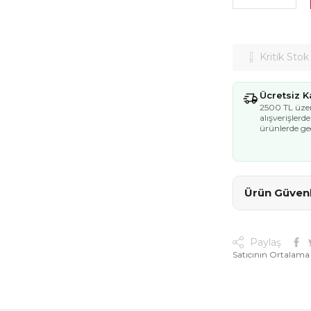
Kritik Stok
Ücretsiz 
2500 TL üzer
alışverişlerd
ürünlerde geç
Ürün Güvenli
Paylaş
Satıcının Ortalama