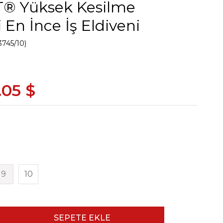
® Yüksek Kesilme
 En İnce İş Eldiveni
3745/10)
.05 $
9
10