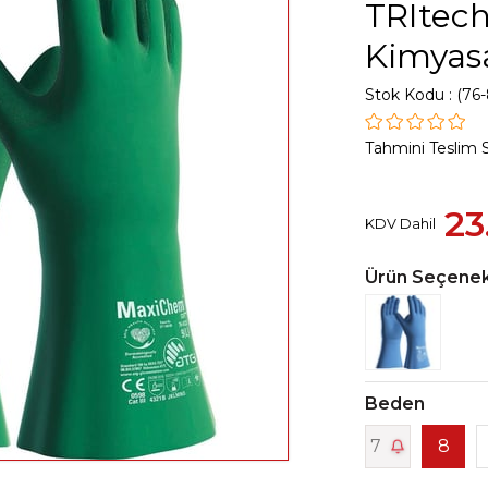
TRItech
Kimyasa
Stok Kodu
(76-
Tahmini Teslim 
23
KDV Dahil
Ürün Seçenek
Beden
7
8