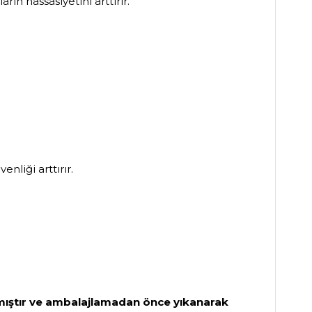
ın hassasiyetini arttırır.
nliği arttırır.
 almıştır ve ambalajlamadan önce yıkanarak