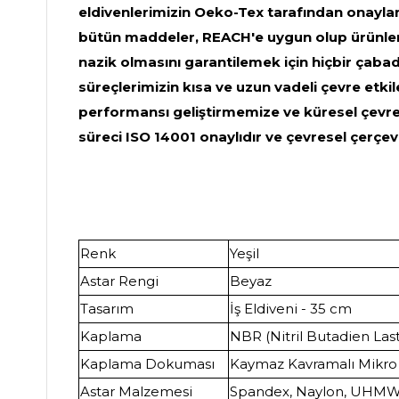
eldivenlerimizin Oeko-Tex tarafından onaylanm
bütün maddeler, REACH'e uygun olup ürünleri
nazik olmasını garantilemek için hiçbir çab
süreçlerimizin kısa ve uzun vadeli çevre etkil
performansı geliştirmemize ve küresel çevre
süreci ISO 14001 onaylıdır ve çevresel çerç
Renk
Yeşil
Astar Rengi
Beyaz
Tasarım
İş Eldiveni - 35 cm
Kaplama
NBR (Nitril Butadien Last
Kaplama Dokuması
Kaymaz Kavramalı Mikr
Astar Malzemesi
Spandex, Naylon, UHM