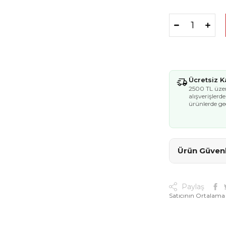
Ücretsiz 
2500 TL üzer
alışverişlerd
ürünlerde geç
Ürün Güvenli
Paylaş
Satıcının Ortalama