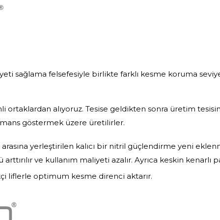
ti sağlama felsefesiyle birlikte farklı kesme koruma seviye
 ortaklardan alıyoruz. Tesise geldikten sonra üretim tesisim
formans göstermek üzere üretilirler.
rasına yerleştirilen kalıcı bir nitril güçlendirme yeni eklenm
arttırılır ve kullanım maliyeti azalır. Ayrıca keskin kenarlı 
ikçi liflerle optimum kesme direnci aktarır.