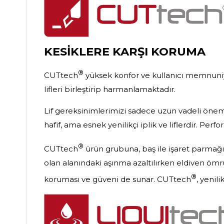
KESİKLERE KARŞI KORUMA
®
CUTtech
yüksek konfor ve kullanıcı memnuniye
lifleri birleştirip harmanlamaktadır.
Lif gereksinimlerimizi sadece uzun vadeli önemli
hafif, ama esnek yenilikçi iplik ve liflerdir. Per
®
CUTtech
ürün grubuna, baş ile işaret parmağı a
olan alanındaki aşınma azaltılırken eldiven ömrü 
®
koruması ve güveni de sunar. CUTtech
, yenil