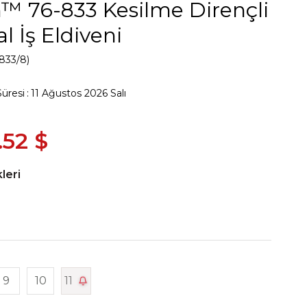
™ 76-833 Kesilme Dirençli
l İş Eldiveni
833/8)
Süresi
:
11 Ağustos 2026 Salı
.52 $
leri
9
10
11