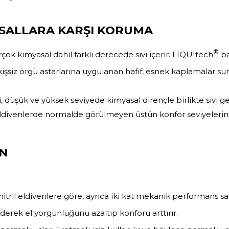
ASALLARA KARŞI KORUMA
®
ok kimyasal dahil farklı derecede sıvı içerir. LIQUItech
ba
ikişsiz örgü astarlarına uygulanan hafif, esnek kaplamalar s
, düşük ve yüksek seviyede kimyasal dirençle birlikte sıvı ge
 eldivenlerde normalde görülmeyen üstün konfor seviyelerini
İN
tril eldivenlere göre, ayrıca iki kat mekanik performans sağ
 ederek el yorgunluğunu azaltıp konforu arttırır.