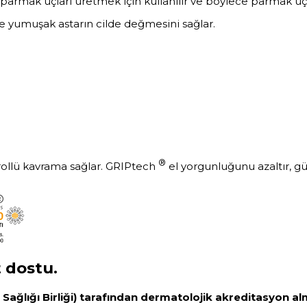
 parmak uçları üretmek için kullanılır ve böylece parmak uçlar
ce yumuşak astarın cilde değmesini sağlar.
®
rollü kavrama sağlar. GRIPtech
el yorgunluğunu azaltır, güve
t dostu.
lt Sağlığı Birliği) tarafından dermatolojik akreditasyon