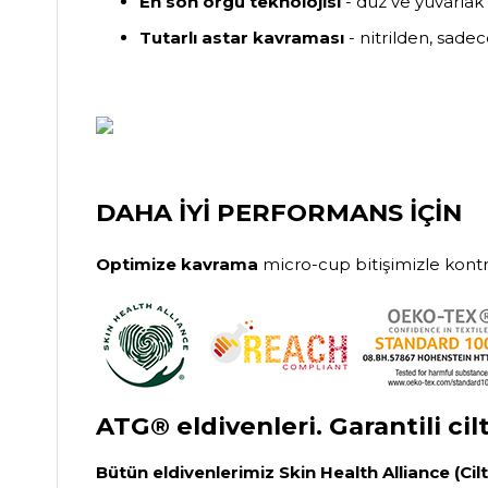
En son örgü teknolojisi
- düz ve yuvarlak
Tutarlı astar kavraması
- nitrilden, sade
DAHA İYİ PERFORMANS İÇİN
Optimize kavrama
micro-cup bitişimizle kont
ATG® eldivenleri. Garantili cil
Bütün eldivenlerimiz Skin Health Alliance (Ci