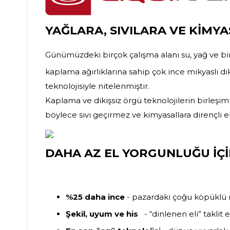
YAĞLARA, SIVILARA VE KİMY
Günümüzdeki birçok çalışma alanı su, yağ ve birç
kaplama ağırlıklarına sahip çok ince mikyaslı d
teknolojisiyle nitelenmiştir.
Kaplama ve dikişsiz örgü teknolojilerin birleşimi
böylece sıvı geçirmez ve kimyasallara dirençli
DAHA AZ EL YORGUNLUĞU İÇ
%25 daha ince
- pazardaki çoğu köpüklü ni
Şekil, uyum ve his
- “dinlenen eli” taklit