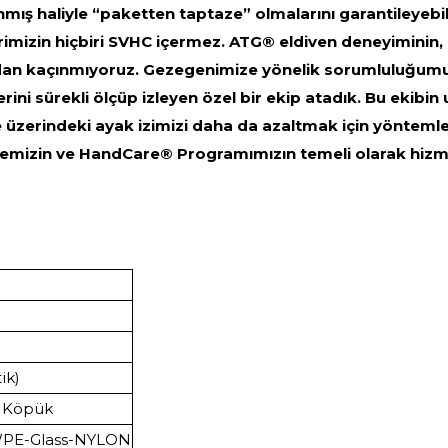
ış haliyle “paketten taptaze” olmalarını garantileyebili
mizin hiçbiri SVHC içermez. ATG® eldiven deneyiminin, h
adan kaçınmıyoruz. Gezegenimize yönelik sorumluluğumuz
erini sürekli ölçüp izleyen özel bir ekip atadık. Bu ekibi
 üzerindeki ayak izimizi daha da azaltmak için yöntem
evemizin ve HandCare® Programımızın temeli olarak hizm
ik)
o Köpük
WPE-Glass-NYLON