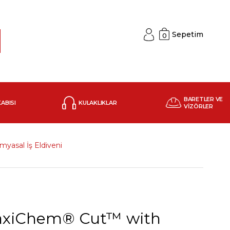
Sepetim
0
BARETLER VE
KABISI
KULAKLIKLAR
VİZÖRLER
yasal İş Eldiveni
xiChem® Cut™ with