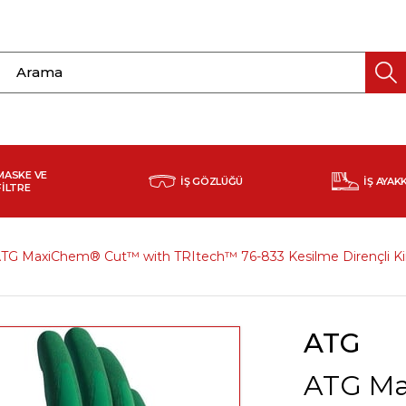
MASKE VE
İŞ GÖZLÜĞÜ
İŞ AYAK
FİLTRE
TG MaxiChem® Cut™ with TRItech™ 76-833 Kesilme Dirençli Kim
ATG
ATG Ma