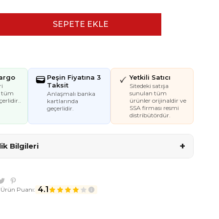
Kargo
Peşin Fiyatına 3
Yetkili Satıcı
Taksit
i
Sitedeki satışa
e tüm
sunulan tüm
Anlaşmalı banka
erlidir..
ürünler orijinaldir ve
kartlarında
SSA firması resmi
geçerlidir.
distribütördür.
+
k Bilgileri
4.1
 Ürün Puanı: