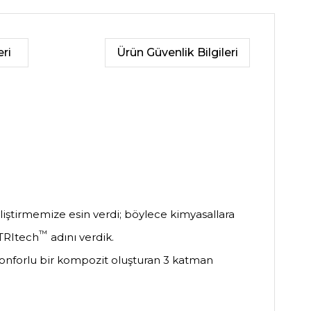
ri
Ürün Güvenlik Bilgileri
iştirmemize esin verdi; böylece kimyasallara
™
 TRItech
adını verdik.
konforlu bir kompozit oluşturan 3 katman