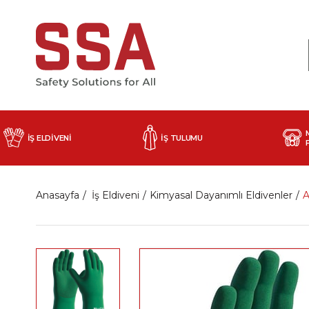
İŞ ELDİVENİ
İŞ TULUMU
Anasayfa
İş Eldiveni
Kimyasal Dayanımlı Eldivenler
A