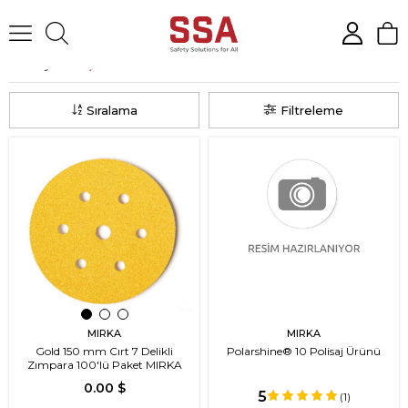
Anasayfa
Aşındırıcı Grubu
Sıralama
Filtreleme
MIRKA
MIRKA
Gold 150 mm Cırt 7 Delikli
Polarshine® 10 Polisaj Ürünü
Zımpara 100'lü Paket MIRKA
0.00 $
5
(1)