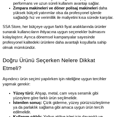
performans ve uzun süreli kullanım avantajı sağlar.
Zımpara makineleri ve döner polisaj makineleri
 daha 
yüksek bütçeli yatırımlar olsa da profesyonel işlerde 
sağladığı hız ve verimlilik ile maliyetini kısa sürede karşılar.
SSA Store, her bütçeye uygun farklı fiyat aralıklarında ürünler 
sunarak kullanıcıların ihtiyacına uygun seçenekler bulmasını 
kolaylaştırır. Ayrıca dönemsel kampanyalar sayesinde 
profesyonel kalitedeki ürünlere daha avantajlı koşullarla sahip 
olmak mümkündür.
Doğru Ürünü Seçerken Nelere Dikkat 
Etmeli?
Aşındırıcı ürün seçimi yapılırken işin niteliğine uygun tercihler 
yapmak gerekir:
Yüzey türü:
 Ahşap, metal, cam veya seramik gibi 
yüzeylere göre farklı ürün seçilmelidir.
İstenilen sonuç:
 Çizik giderme, yüzey pürüzsüzleştirme 
ya da parlaklık sağlama gibi amaca uygun ürün tercih 
edilmelidir.
Kullanım sıklığı:
 Yoğun atölye işleri için dayanıklı ve 