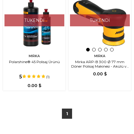
TÜKENDI
TÜKENDI
MIRKA
MIRKA
Polarshine® 45 Polisaj Ürünü
Mirka ARP-B 300 Ø 77 mm
Döner Polisaj Makinesi - Akülü ve
Ergonomik Tasarım
0.00 $
5
(1)
0.00 $
1