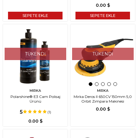
0.00 $
SEPETE EKLE
SEPETE EKLE
TÜKENDI
TÜKENDI
MIRKA
MIRKA
Polarshine® E3 Cam Polisaj
Mirka Deros II 650CV 150mm 5,0
Ürünü
Orbit Zımpara Makinesi
0.00 $
5
(1)
0.00 $