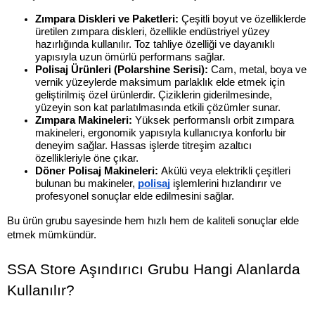
Zımpara Diskleri ve Paketleri: 
Çeşitli boyut ve özelliklerde 
üretilen zımpara diskleri, özellikle endüstriyel yüzey 
hazırlığında kullanılır. Toz tahliye özelliği ve dayanıklı 
yapısıyla uzun ömürlü performans sağlar.
Polisaj Ürünleri (Polarshine Serisi): 
Cam, metal, boya ve 
vernik yüzeylerde maksimum parlaklık elde etmek için 
geliştirilmiş özel ürünlerdir. Çiziklerin giderilmesinde, 
yüzeyin son kat parlatılmasında etkili çözümler sunar.
Zımpara Makineleri: 
Yüksek performanslı orbit zımpara 
makineleri, ergonomik yapısıyla kullanıcıya konforlu bir 
deneyim sağlar. Hassas işlerde titreşim azaltıcı 
özellikleriyle öne çıkar.
Döner Polisaj Makineleri: 
Akülü veya elektrikli çeşitleri 
bulunan bu makineler, 
polisaj
 işlemlerini hızlandırır ve 
profesyonel sonuçlar elde edilmesini sağlar.
Bu ürün grubu sayesinde hem hızlı hem de kaliteli sonuçlar elde 
etmek mümkündür.
SSA Store Aşındırıcı Grubu Hangi Alanlarda 
Kullanılır?