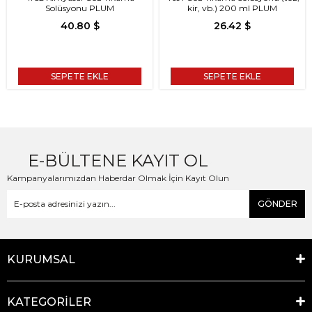
Solüsyonu PLUM
kir, vb.) 200 ml PLUM
40.80 $
26.42 $
SEPETE EKLE
SEPETE EKLE
E-BÜLTENE KAYIT OL
Kampanyalarımızdan Haberdar Olmak İçin Kayıt Olun
GÖNDER
KURUMSAL
KATEGORİLER