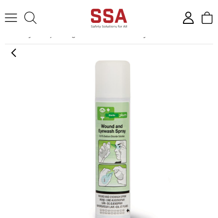
Anasayfa
İş Gözlüğü
Göz Yıkama Solüsyonları
4554 Yara ve 