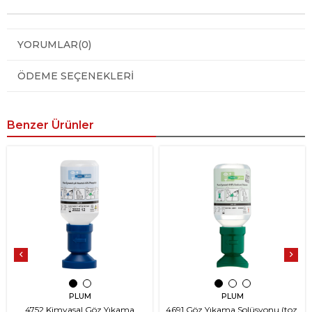
YORUMLAR
(0)
ÖDEME SEÇENEKLERI
Benzer Ürünler
PLUM
PLUM
4752 Kimyasal Göz Yıkama
4691 Göz Yıkama Solüsyonu (toz,