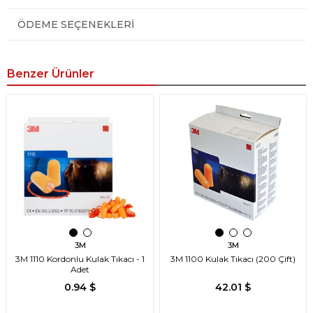
ÖDEME SEÇENEKLERI
Benzer Ürünler
3M
3M
3M 1110 Kordonlu Kulak Tıkacı - 1
3M 1100 Kulak Tıkacı (200 Çift)
Adet
0.94 $
42.01 $