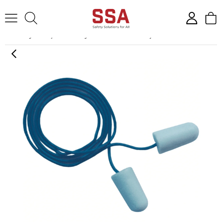
Anasayfa
İşitme Koruyucular
Kulak Tıkaçları