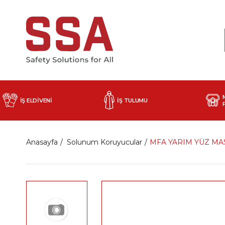
İŞ ELDİVENİ
İŞ TULUMU
Anasayfa
Solunum Koruyucular
MFA YARIM YÜZ M