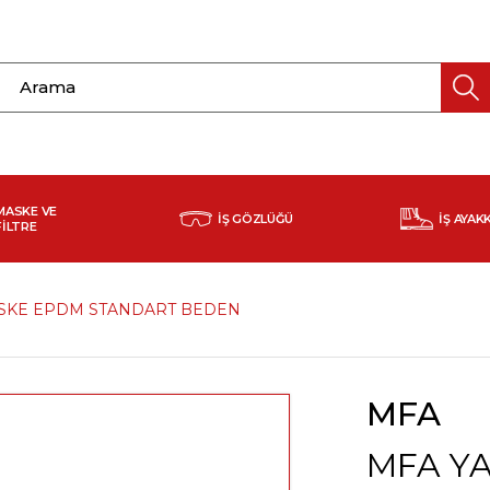
MASKE VE
İŞ GÖZLÜĞÜ
İŞ AYAK
FİLTRE
ASKE EPDM STANDART BEDEN
MFA
MFA Y