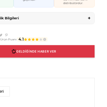
distribütördür.
+
k Bilgileri
4.1
 Ürün Puanı:
GELDİĞİNDE HABER VER
ri