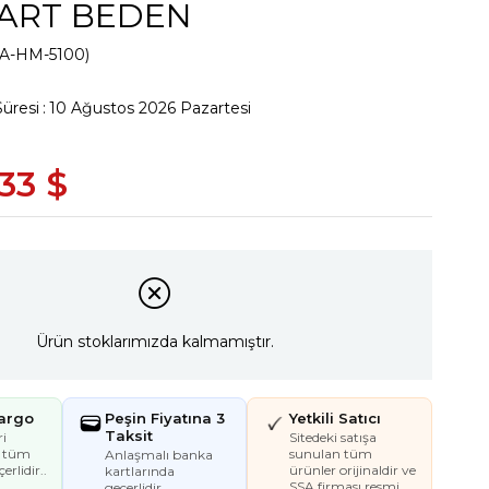
ART BEDEN
A-HM-5100)
Süresi
:
10 Ağustos 2026 Pazartesi
.33 $
Ürün stoklarımızda kalmamıştır.
Kargo
Peşin Fiyatına 3
Yetkili Satıcı
Taksit
i
Sitedeki satışa
e tüm
sunulan tüm
Anlaşmalı banka
erlidir..
ürünler orijinaldir ve
kartlarında
SSA firması resmi
geçerlidir.