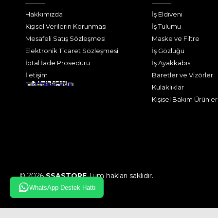
Hakkımızda
İş Eldiveni
Kişisel Verilerin Korunması
İş Tulumu
Mesafeli Satış Sözleşmesi
Maske ve Filtre
Elektronik Ticaret Sözleşmesi
İş Gözlüğü
İptal İade Prosedürü
İş Ayakkabısı
İletişim
Baretler ve Vizörler
Kulaklıklar
Kişisel Bakım Ürünler
© 2026
SSASTORE
Tüm hakları saklıdır.
WhatsApp Destek Hattı