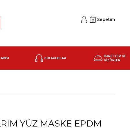
Sepetim
0
BARETLER VE
KABISI
KULAKLIKLAR
VİZÖRLER
ARIM YÜZ MASKE EPDM