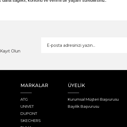
k daha sağlıklı, konforlu ve verimli bir yaşam sürebilirsiniz.
Kayıt Olun
MARKALAR
ÜYELİK
ATG
Kurumsal Müşteri Başvurusu
UNIVET
Bayilik Başvurusu
DUPONT
SKECHERS