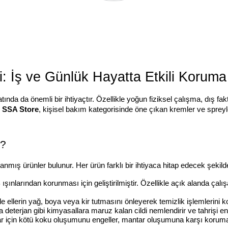
: İş ve Günlük Hayatta Etkili Koruma
ında da önemli bir ihtiyaçtır. Özellikle yoğun fiziksel çalışma, dış fak
 
SSA Store
, kişisel bakım kategorisinde öne çıkan kremler ve spreyl
r?
anmış ürünler bulunur. Her ürün farklı bir ihtiyaca hitap edecek şekilde g
ışınlarından korunması için geliştirilmiştir. Özellikle açık alanda çalış
de ellerin yağ, boya veya kir tutmasını önleyerek temizlik işlemlerini kol
 deterjan gibi kimyasallara maruz kalan cildi nemlendirir ve tahrişi en
r için kötü koku oluşumunu engeller, mantar oluşumuna karşı koruma