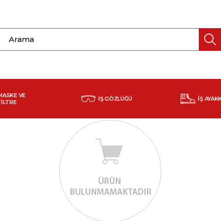
MASKE VE
İŞ GÖZLÜĞÜ
İŞ AYAK
FİLTRE