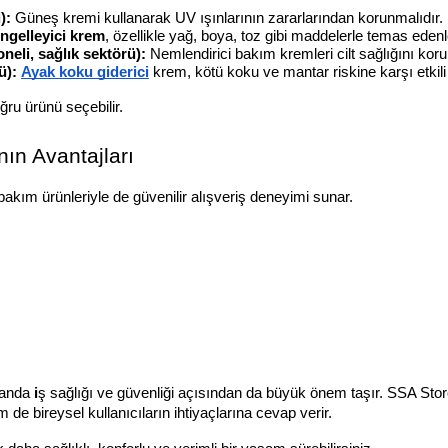
):
 Güneş kremi kullanarak UV ışınlarının zararlarından korunmalıdır.
ngelleyici krem
, özellikle yağ, boya, toz gibi maddelerle temas edenl
neli, sağlık sektörü):
 Nemlendirici bakım kremleri cilt sağlığını koru
ü):
Ayak koku giderici
 krem, kötü koku ve mantar riskine karşı etkil
ru ürünü seçebilir.
ın Avantajları
 bakım ürünleriyle de güvenilir alışveriş deneyimi sunar.
manda 
i
ş sağlığı ve güvenliği açısından da büyük önem taşır. SSA Stor
de bireysel kullanıcıların ihtiyaçlarına cevap verir.