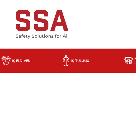
İŞ ELDİVENİ
İŞ TULUMU