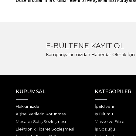
Düzenli kullanımla cildinizi, ellerinizi ve ayaklarınızı koruyara
E-BÜLTENE KAYIT OL
Kampanyalarımızdan Haberdar Olmak İçin 
KURUMSAL
KATEGORİLER
Hakkımızda
İş Eldiveni
Kişisel Verilerin Korunması
İş Tulumu
Mesafeli Satış Sözleşmesi
Maske ve Filtre
Elektronik Ticaret Sözleşmesi
İş Gözlüğü