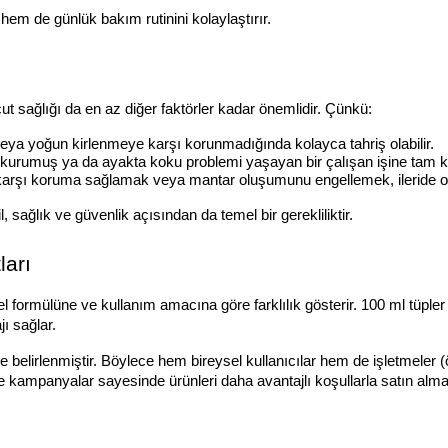
hem de günlük bakım rutinini kolaylaştırır.
cut sağlığı da en az diğer faktörler kadar önemlidir. Çünkü:
veya yoğun kirlenmeye karşı korunmadığında kolayca tahriş olabilir.
ilt kurumuş ya da ayakta koku problemi yaşayan bir çalışan işine tam
karşı koruma sağlamak veya mantar oluşumunu engellemek, ileride ol
l, sağlık ve güvenlik açısından da temel bir gerekliliktir.
ları
zel formülüne ve kullanım amacına göre farklılık gösterir. 100 ml tüple
ı sağlar.
e belirlenmiştir. Böylece hem bireysel kullanıcılar hem de işletmeler (
 ve kampanyalar sayesinde ürünleri daha avantajlı koşullarla satın a