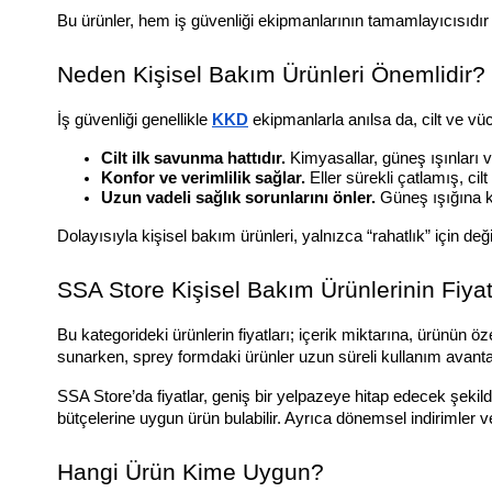
Bu ürünler, hem iş güvenliği ekipmanlarının tamamlayıcısıdır 
Neden Kişisel Bakım Ürünleri Önemlidir?
İş güvenliği genellikle 
KKD
 ekipmanlarla anılsa da, cilt ve vü
Cilt ilk savunma hattıdır.
 Kimyasallar, güneş ışınları 
Konfor ve verimlilik sağlar.
 Eller sürekli çatlamış, c
Uzun vadeli sağlık sorunlarını önler.
 Güneş ışığına 
Dolayısıyla kişisel bakım ürünleri, yalnızca “rahatlık” için deği
SSA Store Kişisel Bakım Ürünlerinin Fiyat
Bu kategorideki ürünlerin fiyatları; içerik miktarına, ürünün ö
sunarken, sprey formdaki ürünler uzun süreli kullanım avantaj
SSA Store’da fiyatlar, geniş bir yelpazeye hitap edecek şekild
bütçelerine uygun ürün bulabilir. Ayrıca dönemsel indirimler
Hangi Ürün Kime Uygun?